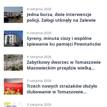
komunikację autobusową
4 sierpnia 2026
Jedna burza, dwie interwencje
policji. Załogi utknęły na Zalewie
4 sierpnia 2026
Syreny, minuta ciszy i wspólne
śpiewanie ku pamięci Powstańców
4 sierpnia 2026
Zabytkowy dworzec w Tomaszowie
Mazowieckim przejdzie wielką
metamorfozę. PKP szuka
wykonawcy
3 sierpnia 2026
Trzech nowych strażaków złożyło
ślubowanie w Tomaszowie
Mazowieckim
3 sierpnia 2026