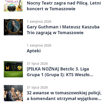
Nocny Teatr zagra nad Pilicą. Letni
koncert w Tomaszowie
1 sierpnia 2026
Gary Guthman i Mateusz Kaszuba
Trio zagrają w Tomaszowie
1 sierpnia 2026
Apteki
31 lipca 2026
[PIŁKA NOŻNA] Betclic 3. Liga
Grupa 1 (Grupa I): KTS Weszło
Warszawa – Lechia Tomaszów
Mazowiecki 2:1
31 lipca 2026
32 awanse w tomaszowskiej policji,
a komendant otrzymał wyjątkowy
medal