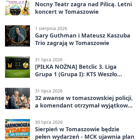
Nocny Teatr zagra nad Pilicą. Letni
koncert w Tomaszowie
1 sierpnia 2026
Gary Guthman i Mateusz Kaszuba
Trio zagrają w Tomaszowie
31 lipca 2026
[PIŁKA NOŻNA] Betclic 3. Liga
Grupa 1 (Grupa I): KTS Weszło
Warszawa – Lechia Tomaszów
Mazowiecki 2:1
31 lipca 2026
32 awanse w tomaszowskiej policji,
a komendant otrzymał wyjątkowy
medal
30 lipca 2026
Sierpień w Tomaszowie będzie
pełen wydarzeń - MCK ujawnia plan