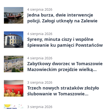
komunikację autobusową
4 sierpnia 2026
Jedna burza, dwie interwencje
policji. Załogi utknęły na Zalewie
4 sierpnia 2026
Syreny, minuta ciszy i wspólne
śpiewanie ku pamięci Powstańców
4 sierpnia 2026
Zabytkowy dworzec w Tomaszowie
Mazowieckim przejdzie wielką
metamorfozę. PKP szuka
wykonawcy
3 sierpnia 2026
Trzech nowych strażaków złożyło
ślubowanie w Tomaszowie
Mazowieckim
3 sierpnia 2026