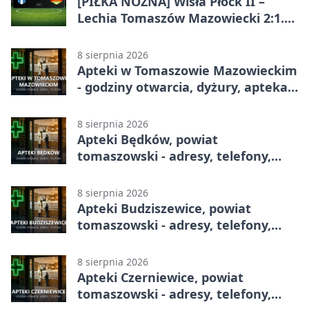
[PIŁKA NOŻNA] Wisła Płock II –
Lechia Tomaszów Mazowiecki 2:1.
Gospodarze z kompletem punktów
w Betclic 3. Lidze Grupa 1 (Grupa I)
8 sierpnia 2026
Apteki w Tomaszowie Mazowieckim
- godziny otwarcia, dyżury, apteka
całodobowa
8 sierpnia 2026
Apteki Będków, powiat
tomaszowski - adresy, telefony,
godziny otwarcia
8 sierpnia 2026
Apteki Budziszewice, powiat
tomaszowski - adresy, telefony,
godziny otwarcia
8 sierpnia 2026
Apteki Czerniewice, powiat
tomaszowski - adresy, telefony,