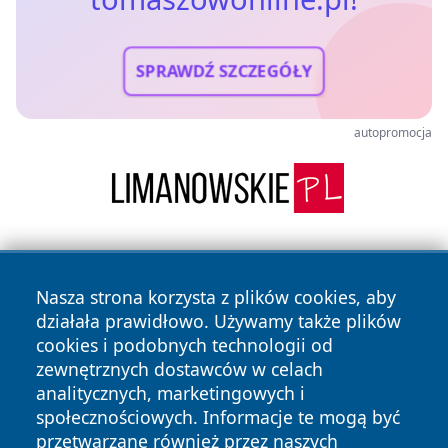
SPRAWDŹ SZCZEGÓŁY
autopromocja
Nasza strona korzysta z plików cookies, aby
działała prawidłowo. Używamy także plików
cookies i podobnych technologii od
zewnętrznych dostawców w celach
Copyright © 2026 tomaszowonline.pl Wszystkie prawa
analitycznych, marketingowych i
zastrzeżone.
społecznościowych. Informacje te mogą być
przetwarzane również przez naszych