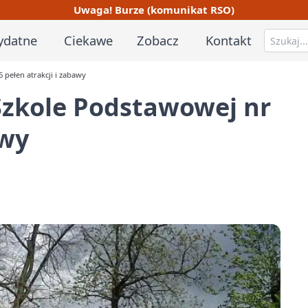
Uwaga! Burze (komunikat RSO)
ydatne
Ciekawe
Zobacz
Kontakt
 pełen atrakcji i zabawy
Szkole Podstawowej nr
awy