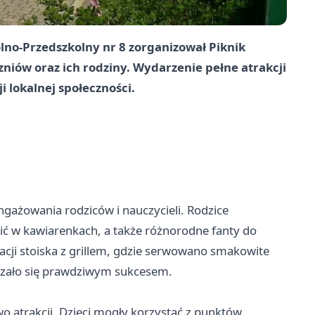
lno-Przedszkolny nr 8 zorganizował Piknik
niów oraz ich rodziny. Wydarzenie pełne atrakcji
i lokalnej społeczności.
gażowania rodziców i nauczycieli. Rodzice
ić w kawiarenkach, a także różnorodne fanty do
zacji stoiska z grillem, gdzie serwowano smakowite
kazało się prawdziwym sukcesem.
 atrakcji. Dzieci mogły korzystać z punktów