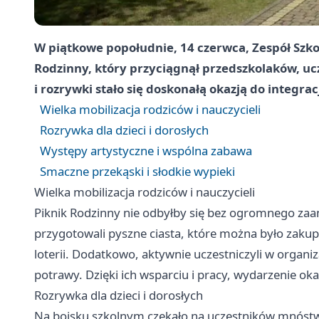
W piątkowe popołudnie, 14 czerwca, Zespół Szko
Rodzinny, który przyciągnął przedszkolaków, ucz
i rozrywki stało się doskonałą okazją do integracj
Wielka mobilizacja rodziców i nauczycieli
Rozrywka dla dzieci i dorosłych
Występy artystyczne i wspólna zabawa
Smaczne przekąski i słodkie wypieki
Wielka mobilizacja rodziców i nauczycieli
Piknik Rodzinny nie odbyłby się bez ogromnego zaan
przygotowali pyszne ciasta, które można było zakup
loterii. Dodatkowo, aktywnie uczestniczyli w organi
potrawy. Dzięki ich wsparciu i pracy, wydarzenie o
Rozrywka dla dzieci i dorosłych
Na boisku szkolnym czekało na uczestników mnóstwo