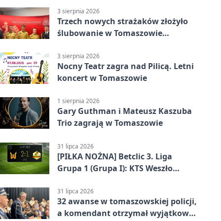
wykonawcy
3 sierpnia 2026
Trzech nowych strażaków złożyło
ślubowanie w Tomaszowie
Mazowieckim
3 sierpnia 2026
Nocny Teatr zagra nad Pilicą. Letni
koncert w Tomaszowie
1 sierpnia 2026
Gary Guthman i Mateusz Kaszuba
Trio zagrają w Tomaszowie
31 lipca 2026
[PIŁKA NOŻNA] Betclic 3. Liga
Grupa 1 (Grupa I): KTS Weszło
Warszawa – Lechia Tomaszów
Mazowiecki 2:1
31 lipca 2026
32 awanse w tomaszowskiej policji,
a komendant otrzymał wyjątkowy