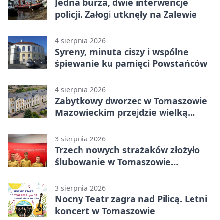
Jedna burza, dwie interwencje
policji. Załogi utknęły na Zalewie
4 sierpnia 2026
Syreny, minuta ciszy i wspólne
śpiewanie ku pamięci Powstańców
4 sierpnia 2026
Zabytkowy dworzec w Tomaszowie
Mazowieckim przejdzie wielką
metamorfozę. PKP szuka
wykonawcy
3 sierpnia 2026
Trzech nowych strażaków złożyło
ślubowanie w Tomaszowie
Mazowieckim
3 sierpnia 2026
Nocny Teatr zagra nad Pilicą. Letni
koncert w Tomaszowie