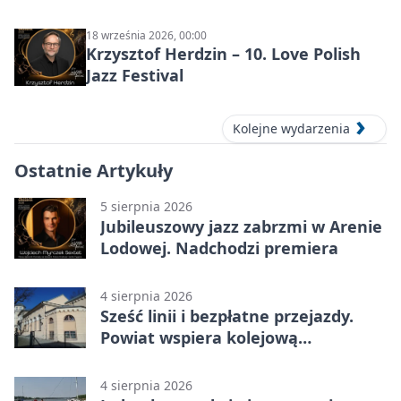
Powiatowym Centrum Animacji
Społecznej
18 września 2026, 00:00
Krzysztof Herdzin – 10. Love Polish
Jazz Festival
Kolejne wydarzenia
Ostatnie Artykuły
5 sierpnia 2026
Jubileuszowy jazz zabrzmi w Arenie
Lodowej. Nadchodzi premiera
4 sierpnia 2026
Sześć linii i bezpłatne przejazdy.
Powiat wspiera kolejową
komunikację autobusową
4 sierpnia 2026