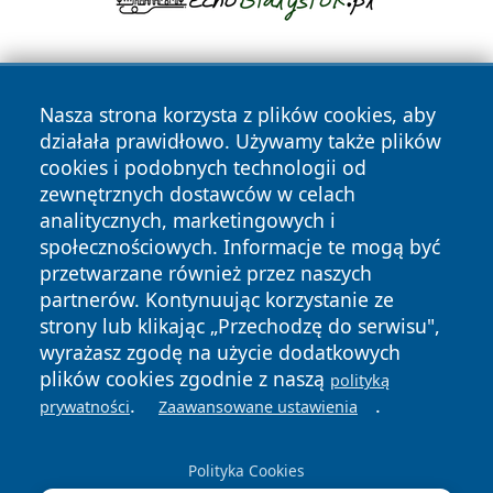
Nasza strona korzysta z plików cookies, aby
działała prawidłowo. Używamy także plików
cookies i podobnych technologii od
zewnętrznych dostawców w celach
Copyright © 2026 tomaszowonline.pl Wszystkie prawa
analitycznych, marketingowych i
zastrzeżone.
społecznościowych. Informacje te mogą być
przetwarzane również przez naszych
partnerów. Kontynuując korzystanie ze
Polityka
Polityka
News
Autorzy
strony lub klikając „Przechodzę do serwisu",
Prywatności
Cookies
wyrażasz zgodę na użycie dodatkowych
plików cookies zgodnie z naszą
polityką
.
.
prywatności
Zaawansowane ustawienia
Polityka Cookies