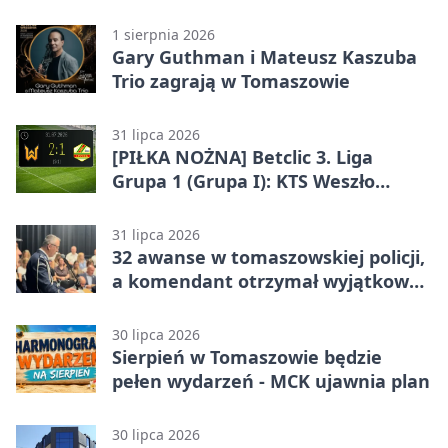
1 sierpnia 2026
Gary Guthman i Mateusz Kaszuba
Trio zagrają w Tomaszowie
31 lipca 2026
[PIŁKA NOŻNA] Betclic 3. Liga
Grupa 1 (Grupa I): KTS Weszło
Warszawa – Lechia Tomaszów
Mazowiecki 2:1
31 lipca 2026
32 awanse w tomaszowskiej policji,
a komendant otrzymał wyjątkowy
medal
30 lipca 2026
Sierpień w Tomaszowie będzie
pełen wydarzeń - MCK ujawnia plan
30 lipca 2026