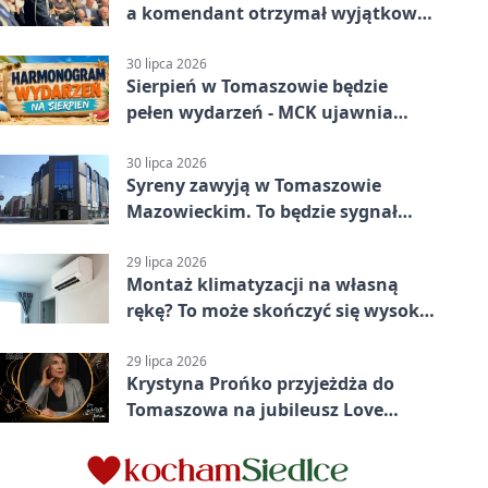
a komendant otrzymał wyjątkowy
medal
30 lipca 2026
Sierpień w Tomaszowie będzie
pełen wydarzeń - MCK ujawnia
plan
30 lipca 2026
Syreny zawyją w Tomaszowie
Mazowieckim. To będzie sygnał
pamięci
29 lipca 2026
Montaż klimatyzacji na własną
rękę? To może skończyć się wysoką
karą
29 lipca 2026
Krystyna Prońko przyjeżdża do
Tomaszowa na jubileusz Love
Polish Jazz Festival