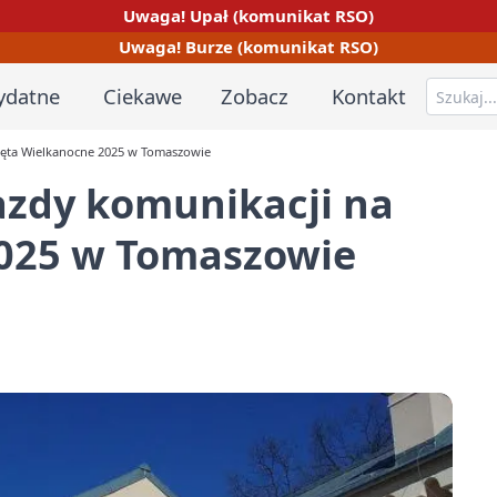
Uwaga! Upał (komunikat RSO)
Uwaga! Burze (komunikat RSO)
ydatne
Ciekawe
Zobacz
Kontakt
więta Wielkanocne 2025 w Tomaszowie
azdy komunikacji na
2025 w Tomaszowie