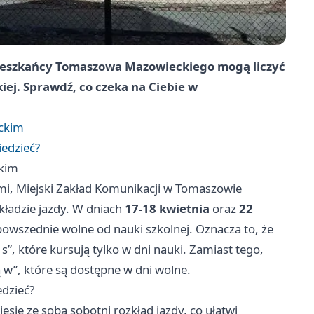
 mieszkańcy Tomaszowa Mazowieckiego mogą liczyć
iej. Sprawdź, co czeka na Ciebie w
ckim
iedzieć?
ckim
i, Miejski Zakład Komunikacji w Tomaszowie
ładzie jazdy. W dniach
17-18 kwietnia
oraz
22
owszednie wolne od nauki szkolnej. Oznacza to, że
s”, które kursują tylko w dni nauki. Zamiast tego,
 w”, które są dostępne w dni wolne.
edzieć?
iesie ze sobą sobotni rozkład jazdy, co ułatwi