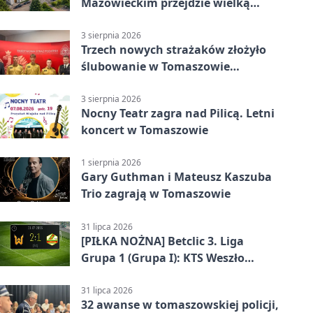
Mazowieckim przejdzie wielką
metamorfozę. PKP szuka
wykonawcy
3 sierpnia 2026
Trzech nowych strażaków złożyło
ślubowanie w Tomaszowie
Mazowieckim
3 sierpnia 2026
Nocny Teatr zagra nad Pilicą. Letni
koncert w Tomaszowie
1 sierpnia 2026
Gary Guthman i Mateusz Kaszuba
Trio zagrają w Tomaszowie
31 lipca 2026
[PIŁKA NOŻNA] Betclic 3. Liga
Grupa 1 (Grupa I): KTS Weszło
Warszawa – Lechia Tomaszów
Mazowiecki 2:1
31 lipca 2026
32 awanse w tomaszowskiej policji,