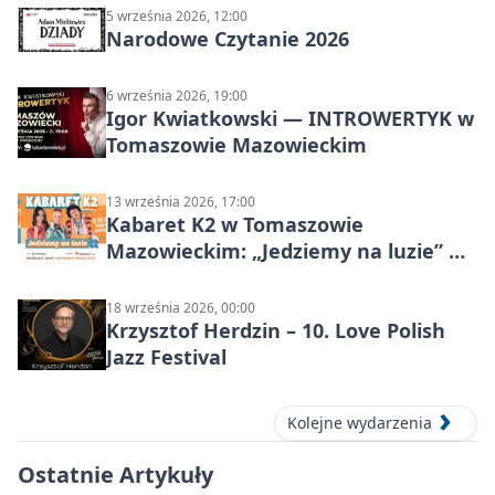
5 września 2026, 12:00
Narodowe Czytanie 2026
6 września 2026, 19:00
Igor Kwiatkowski — INTROWERTYK w
Tomaszowie Mazowieckim
13 września 2026, 17:00
Kabaret K2 w Tomaszowie
Mazowieckim: „Jedziemy na luzie” w
Powiatowym Centrum Animacji
Społecznej
18 września 2026, 00:00
Krzysztof Herdzin – 10. Love Polish
Jazz Festival
Kolejne wydarzenia
Ostatnie Artykuły