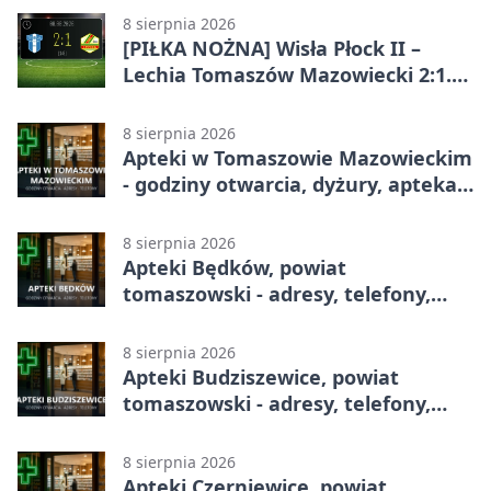
8 sierpnia 2026
[PIŁKA NOŻNA] Wisła Płock II –
Lechia Tomaszów Mazowiecki 2:1.
Gospodarze z kompletem punktów
w Betclic 3. Lidze Grupa 1 (Grupa I)
8 sierpnia 2026
Apteki w Tomaszowie Mazowieckim
- godziny otwarcia, dyżury, apteka
całodobowa
8 sierpnia 2026
Apteki Będków, powiat
tomaszowski - adresy, telefony,
godziny otwarcia
8 sierpnia 2026
Apteki Budziszewice, powiat
tomaszowski - adresy, telefony,
godziny otwarcia
8 sierpnia 2026
Apteki Czerniewice, powiat