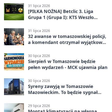
31 lipca 2026
[PIŁKA NOŻNA] Betclic 3. Liga
Grupa 1 (Grupa I): KTS Weszło
Warszawa – Lechia Tomaszów
Mazowiecki 2:1
31 lipca 2026
32 awanse w tomaszowskiej policji,
a komendant otrzymał wyjątkowy
medal
30 lipca 2026
Sierpień w Tomaszowie będzie
pełen wydarzeń - MCK ujawnia plan
30 lipca 2026
Syreny zawyją w Tomaszowie
Mazowieckim. To będzie sygnał
pamięci
29 lipca 2026
Montaż klimatyzacji na własną