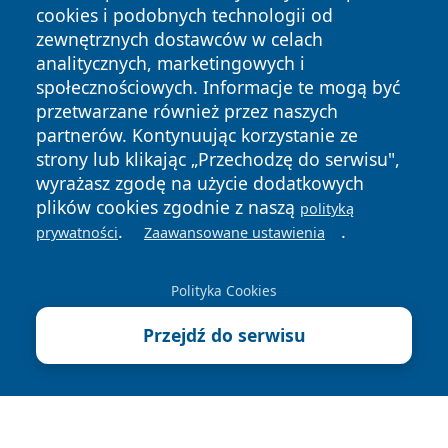
cookies i podobnych technologii od
zewnętrznych dostawców w celach
analitycznych, marketingowych i
społecznościowych. Informacje te mogą być
przetwarzane również przez naszych
Copyright © 2026 tomaszowonline.pl Wszystkie prawa
partnerów. Kontynuując korzystanie ze
zastrzeżone.
strony lub klikając „Przechodzę do serwisu",
wyrażasz zgodę na użycie dodatkowych
plików cookies zgodnie z naszą
polityką
Polityka
Polityka
.
.
News
Autorzy
prywatności
Zaawansowane ustawienia
Prywatności
Cookies
Polityka Cookies
Przejdź do serwisu