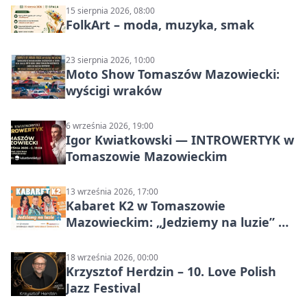
15 sierpnia 2026, 08:00
FolkArt – moda, muzyka, smak
23 sierpnia 2026, 10:00
Moto Show Tomaszów Mazowiecki:
wyścigi wraków
6 września 2026, 19:00
Igor Kwiatkowski — INTROWERTYK w
Tomaszowie Mazowieckim
13 września 2026, 17:00
Kabaret K2 w Tomaszowie
Mazowieckim: „Jedziemy na luzie” w
Powiatowym Centrum Animacji
Społecznej
18 września 2026, 00:00
Krzysztof Herdzin – 10. Love Polish
Jazz Festival