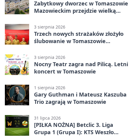
Zabytkowy dworzec w Tomaszowie
Mazowieckim przejdzie wielką
metamorfozę. PKP szuka
wykonawcy
3 sierpnia 2026
Trzech nowych strażaków złożyło
ślubowanie w Tomaszowie
Mazowieckim
3 sierpnia 2026
Nocny Teatr zagra nad Pilicą. Letni
koncert w Tomaszowie
1 sierpnia 2026
Gary Guthman i Mateusz Kaszuba
Trio zagrają w Tomaszowie
31 lipca 2026
[PIŁKA NOŻNA] Betclic 3. Liga
Grupa 1 (Grupa I): KTS Weszło