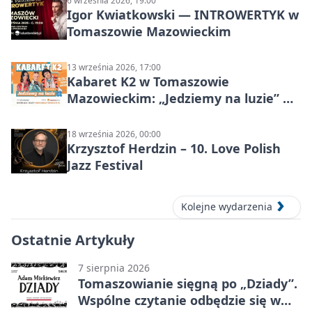
6 września 2026, 19:00
Igor Kwiatkowski — INTROWERTYK w
Tomaszowie Mazowieckim
13 września 2026, 17:00
Kabaret K2 w Tomaszowie
Mazowieckim: „Jedziemy na luzie” w
Powiatowym Centrum Animacji
Społecznej
18 września 2026, 00:00
Krzysztof Herdzin – 10. Love Polish
Jazz Festival
Kolejne wydarzenia
Ostatnie Artykuły
7 sierpnia 2026
Tomaszowianie sięgną po „Dziady”.
Wspólne czytanie odbędzie się w