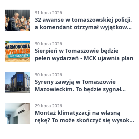
Warszawa – Lechia Tomaszów
Mazowiecki 2:1
31 lipca 2026
32 awanse w tomaszowskiej policji,
a komendant otrzymał wyjątkowy
medal
30 lipca 2026
Sierpień w Tomaszowie będzie
pełen wydarzeń - MCK ujawnia plan
30 lipca 2026
Syreny zawyją w Tomaszowie
Mazowieckim. To będzie sygnał
pamięci
29 lipca 2026
Montaż klimatyzacji na własną
rękę? To może skończyć się wysoką
karą