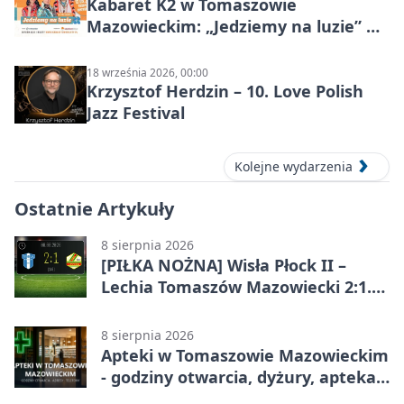
Kabaret K2 w Tomaszowie
Mazowieckim: „Jedziemy na luzie” w
Powiatowym Centrum Animacji
Społecznej
18 września 2026, 00:00
Krzysztof Herdzin – 10. Love Polish
Jazz Festival
Kolejne wydarzenia
Ostatnie Artykuły
8 sierpnia 2026
[PIŁKA NOŻNA] Wisła Płock II –
Lechia Tomaszów Mazowiecki 2:1.
Gospodarze z kompletem punktów
w Betclic 3. Lidze Grupa 1 (Grupa I)
8 sierpnia 2026
Apteki w Tomaszowie Mazowieckim
- godziny otwarcia, dyżury, apteka
całodobowa