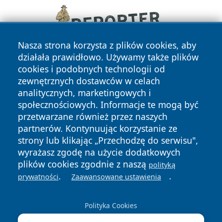
Nasza strona korzysta z plików cookies, aby
działała prawidłowo. Używamy także plików
cookies i podobnych technologii od
zewnętrznych dostawców w celach
analitycznych, marketingowych i
społecznościowych. Informacje te mogą być
przetwarzane również przez naszych
Copyright © 2026 tomaszowonline.pl Wszystkie prawa
partnerów. Kontynuując korzystanie ze
zastrzeżone.
strony lub klikając „Przechodzę do serwisu",
wyrażasz zgodę na użycie dodatkowych
plików cookies zgodnie z naszą
polityką
Polityka
Polityka
News
Autorzy
.
.
prywatności
Zaawansowane ustawienia
Prywatności
Cookies
Polityka Cookies