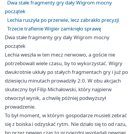
Dwa stałe fragmenty gry dały Wigrom mocny
początek
Lechia ruszyła po przerwie, lecz zabrakło precyzji
Trzecie trafienie Wigier zamknęło sprawę
Dwa stałe fragmenty gry dały Wigrom mocny
początek
Lechia weszła w ten mecz nerwowo, a goście nie
potrzebowali wiele czasu, by to wykorzystać. Wigry
dwukrotnie ukłuły po stałych fragmentach gry i już po
dziesięciu minutach prowadziły 2:0. W obu akcjach
skuteczny był Filip Michałowski, który najpierw
otworzył wynik, a chwilę później podwyższył
prowadzenie.
To był moment, w którym gospodarze musieli zebrać
się z boiska i odzyskać rytm. Nie działo się to od razu,
bo przez pewien czas to przyjezdni wyglądali pewniej,