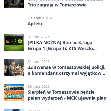
Trio zagrają w Tomaszowie
1 sierpnia 2026
Apteki
31 lipca 2026
[PIŁKA NOŻNA] Betclic 3. Liga
Grupa 1 (Grupa I): KTS Weszło
Warszawa – Lechia Tomaszów
Mazowiecki 2:1
31 lipca 2026
32 awanse w tomaszowskiej policji,
a komendant otrzymał wyjątkowy
medal
30 lipca 2026
Sierpień w Tomaszowie będzie
pełen wydarzeń - MCK ujawnia plan