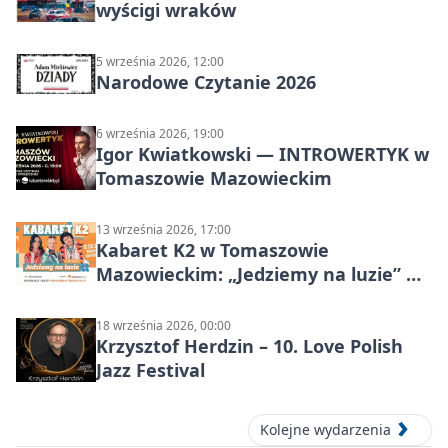
wyścigi wraków
5 września 2026, 12:00
Narodowe Czytanie 2026
6 września 2026, 19:00
Igor Kwiatkowski — INTROWERTYK w
Tomaszowie Mazowieckim
13 września 2026, 17:00
Kabaret K2 w Tomaszowie
Mazowieckim: „Jedziemy na luzie” w
Powiatowym Centrum Animacji
Społecznej
18 września 2026, 00:00
Krzysztof Herdzin – 10. Love Polish
Jazz Festival
Kolejne wydarzenia