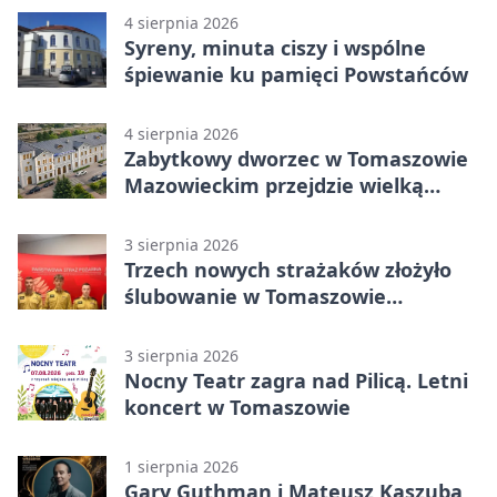
4 sierpnia 2026
Syreny, minuta ciszy i wspólne
śpiewanie ku pamięci Powstańców
4 sierpnia 2026
Zabytkowy dworzec w Tomaszowie
Mazowieckim przejdzie wielką
metamorfozę. PKP szuka
wykonawcy
3 sierpnia 2026
Trzech nowych strażaków złożyło
ślubowanie w Tomaszowie
Mazowieckim
3 sierpnia 2026
Nocny Teatr zagra nad Pilicą. Letni
koncert w Tomaszowie
1 sierpnia 2026
Gary Guthman i Mateusz Kaszuba