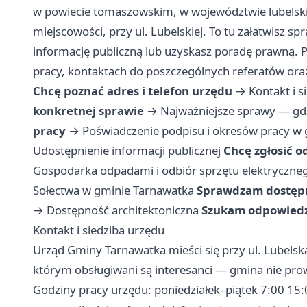
w powiecie tomaszowskim, w województwie lubelski
miejscowości, przy ul. Lubelskiej. To tu załatwisz 
informację publiczną lub uzyskasz poradę prawną. P
pracy, kontaktach do poszczególnych referatów ora
Chcę poznać adres i telefon urzędu
→
Kontakt i s
konkretnej sprawie
→
Najważniejsze sprawy — gdz
pracy
→
Poświadczenie podpisu i okresów pracy w
Udostępnienie informacji publicznej
Chcę zgłosić o
Gospodarka odpadami i odbiór sprzętu elektryczne
Sołectwa w gminie Tarnawatka
Sprawdzam dostępn
→
Dostępność architektoniczna
Szukam odpowiedzi
Kontakt i siedziba urzędu
Urząd Gminy Tarnawatka mieści się przy ul. Lubels
którym obsługiwani są interesanci — gmina nie pro
Godziny pracy urzędu: poniedziałek–piątek 7:00 15