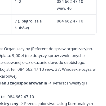
1–2
084 662 47 10
wew. 46
7 (I piętro, sala
084 662 47 10
ślubów)
t Organizacyjny (Referent do spraw organizacyjno-
płata: 9,00 zł (nie dotyczy spraw zwolnionych z
teresowanej oraz okazanie dowodu osobistego.
ój 3, tel. 084 662 47 10 wew. 37. Wniosek złożysz w
skarbowej.
 planu zagospodarowania
→ Referat Inwestycji i
 tel. 084 662 47 10.
ektryczny
→ Przedsiębiorstwo Usług Komunalnych