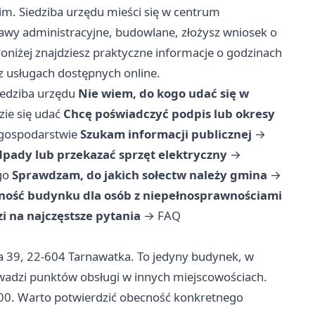
m. Siedziba urzędu mieści się w centrum
sprawy administracyjne, budowlane, złożysz wniosek o
oniżej znajdziesz praktyczne informacje o godzinach
z usługach dostępnych online.
iedziba urzędu
Nie wiem, do kogo udać się w
ie się udać
Chcę poświadczyć podpis lub okresy
 gospodarstwie
Szukam informacji publicznej
→
dpady lub przekazać sprzęt elektryczny
→
go
Sprawdzam, do jakich sołectw należy gmina
→
ość budynku dla osób z niepełnosprawnościami
 na najczęstsze pytania
→
FAQ
ka 39, 22-604 Tarnawatka. To jedyny budynek, w
wadzi punktów obsługi w innych miejscowościach.
:00. Warto potwierdzić obecność konkretnego