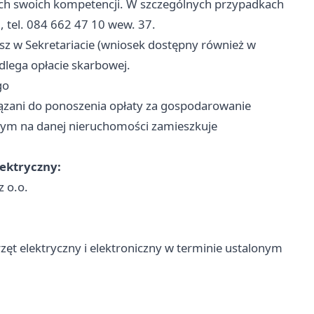
ach swoich kompetencji. W szczególnych przypadkach
, tel. 084 662 47 10 wew. 37.
ysz w Sekretariacie (wniosek dostępny również w
dlega opłacie skarbowej.
go
ązani do ponoszenia opłaty za gospodarowanie
ym na danej nieruchomości zamieszkuje
ektryczny:
 o.o.
ęt elektryczny i elektroniczny w terminie ustalonym