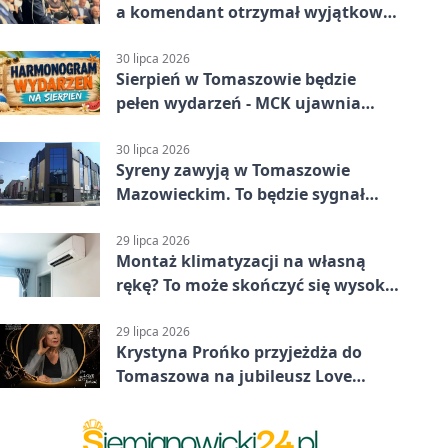
a komendant otrzymał wyjątkowy
medal
30 lipca 2026
Sierpień w Tomaszowie będzie
pełen wydarzeń - MCK ujawnia
plan
30 lipca 2026
Syreny zawyją w Tomaszowie
Mazowieckim. To będzie sygnał
pamięci
29 lipca 2026
Montaż klimatyzacji na własną
rękę? To może skończyć się wysoką
karą
29 lipca 2026
Krystyna Prońko przyjeżdża do
Tomaszowa na jubileusz Love
Polish Jazz Festival