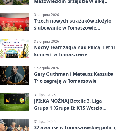
Mazowieckim przejdzie wielką
metamorfozę. PKP szuka
wykonawcy
3 sierpnia 2026
Trzech nowych strażaków złożyło
ślubowanie w Tomaszowie
Mazowieckim
3 sierpnia 2026
Nocny Teatr zagra nad Pilicą. Letni
koncert w Tomaszowie
1 sierpnia 2026
Gary Guthman i Mateusz Kaszuba
Trio zagrają w Tomaszowie
31 lipca 2026
[PIŁKA NOŻNA] Betclic 3. Liga
Grupa 1 (Grupa I): KTS Weszło
Warszawa – Lechia Tomaszów
Mazowiecki 2:1
31 lipca 2026
32 awanse w tomaszowskiej policji,