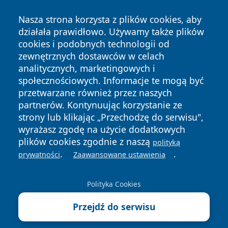
Nasza strona korzysta z plików cookies, aby
działała prawidłowo. Używamy także plików
cookies i podobnych technologii od
zewnętrznych dostawców w celach
analitycznych, marketingowych i
społecznościowych. Informacje te mogą być
przetwarzane również przez naszych
Copyright © 2026 tomaszowonline.pl Wszystkie prawa
partnerów. Kontynuując korzystanie ze
zastrzeżone.
strony lub klikając „Przechodzę do serwisu",
wyrażasz zgodę na użycie dodatkowych
plików cookies zgodnie z naszą
polityką
Polityka
Polityka
.
.
News
Autorzy
prywatności
Zaawansowane ustawienia
Prywatności
Cookies
Polityka Cookies
Przejdź do serwisu