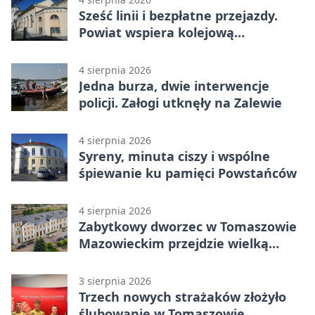
Sześć linii i bezpłatne przejazdy.
Powiat wspiera kolejową
komunikację autobusową
4 sierpnia 2026
Jedna burza, dwie interwencje
policji. Załogi utknęły na Zalewie
4 sierpnia 2026
Syreny, minuta ciszy i wspólne
śpiewanie ku pamięci Powstańców
4 sierpnia 2026
Zabytkowy dworzec w Tomaszowie
Mazowieckim przejdzie wielką
metamorfozę. PKP szuka
wykonawcy
3 sierpnia 2026
Trzech nowych strażaków złożyło
ślubowanie w Tomaszowie