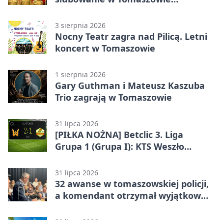
Mazowieckim
3 sierpnia 2026
Nocny Teatr zagra nad Pilicą. Letni
koncert w Tomaszowie
1 sierpnia 2026
Gary Guthman i Mateusz Kaszuba
Trio zagrają w Tomaszowie
31 lipca 2026
[PIŁKA NOŻNA] Betclic 3. Liga
Grupa 1 (Grupa I): KTS Weszło
Warszawa – Lechia Tomaszów
Mazowiecki 2:1
31 lipca 2026
32 awanse w tomaszowskiej policji,
a komendant otrzymał wyjątkowy
medal