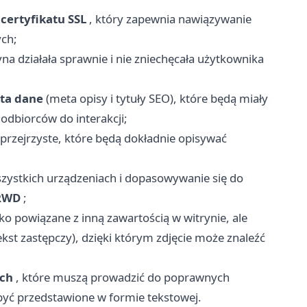
e
certyfikatu SSL
, który zapewnia nawiązywanie
ych;
yna działała sprawnie i nie zniechęcała użytkownika
ta dane
(meta opisy i tytuły SEO), które będą miały
odbiorców do interakcji;
i przejrzyste, które będą dokładnie opisywać
ystkich urządzeniach i dopasowywanie się do
 RWD
;
lko powiązane z inną zawartością w witrynie, ale
kst zastępczy), dzięki którym zdjęcie może znaleźć
ych
, które muszą prowadzić do poprawnych
być przedstawione w formie tekstowej.