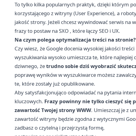
To tylko kilka popularnych praktyk, dzięki którym 
korzystającego z witryny (User Experience), a robot
jakość strony. Jeżeli chcesz wywindować serwis na
frazy to postaw na
SXO
, które łączy SEO i UX.
Na czym polega optymalizacja treści na stronie?
Czy wiesz, że Google docenia wysokiej jakości treśc
wyszukiwania wysoko umieszcza te, które najlepiej
dziwnego, że
trudno sobie dziś wyobrazić skutec
poprawę wyników w wyszukiwarce możesz zawalczyć, 
te, które zostały już opublikowane.
Aby satysfakcjonująco odpowiadać na pytania inter
kluczowych.
Frazy powinny nie tylko cieszyć się 
zawartość Twojej strony WWW
. Umieszczaj je z u
zawartość witryny będzie zgodna z wytycznymi Goog
zadbasz o czytelną i przejrzystą formę,