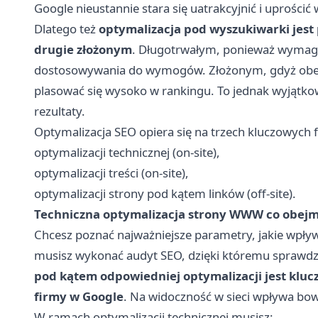
Google nieustannie stara się uatrakcyjnić i uprości
Dlatego też
optymalizacja pod wyszukiwarki jest
drugie złożonym
. Długotrwałym, ponieważ wymaga 
dostosowywania do wymogów. Złożonym, gdyż obejm
plasować się wysoko w rankingu. To jednak wyjątkow
rezultaty.
Optymalizacja SEO opiera się na trzech kluczowych f
optymalizacji technicznej (on-site),
optymalizacji treści (on-site),
optymalizacji strony pod kątem linków (off-site).
Techniczna optymalizacja strony WWW co obejm
Chcesz poznać najważniejsze parametry, jakie wpł
musisz wykonać audyt SEO, dzięki któremu sprawdzi
pod kątem odpowiedniej optymalizacji jest kluc
firmy w Google
. Na widoczność w sieci wpływa bow
W ramach optymalizacji technicznej musisz: