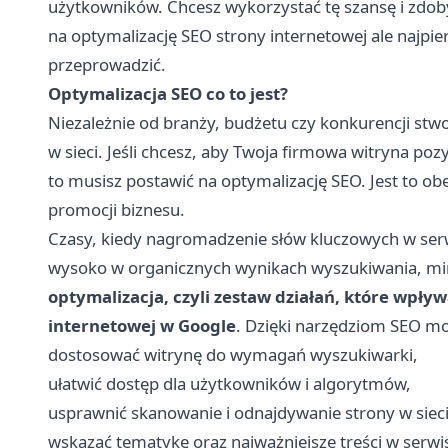
użytkowników. Chcesz wykorzystać tę szansę i zdo
na optymalizację SEO strony internetowej ale najpie
przeprowadzić.
Optymalizacja SEO co to jest?
Niezależnie od branży, budżetu czy konkurencji stwo
w sieci. Jeśli chcesz, aby Twoja firmowa witryna poz
to musisz postawić na optymalizację SEO. Jest to ob
promocji biznesu.
Czasy, kiedy nagromadzenie słów kluczowych w serw
wysoko w organicznych wynikach wyszukiwania, mi
optymalizacja, czyli zestaw działań, które wpły
internetowej w Google
. Dzięki narzędziom
SEO
mo
dostosować witrynę do wymagań wyszukiwarki,
ułatwić dostęp dla użytkowników i algorytmów,
usprawnić skanowanie i odnajdywanie strony w sieci
wskazać tematykę oraz najważniejsze treści w serwis