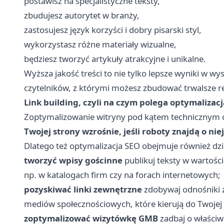
postawisz na specjalistyczne teksty,
zbudujesz autorytet w branży,
zastosujesz język korzyści i dobry pisarski styl,
wykorzystasz różne materiały wizualne,
będziesz tworzyć artykuły atrakcyjne i unikalne.
Wyższa jakość treści to nie tylko lepsze wyniki w wy
czytelników, z którymi możesz zbudować trwalsze re
Link building, czyli na czym polega optymalizac
Zoptymalizowanie witryny pod kątem technicznym ora
Twojej strony wzrośnie, jeśli roboty znajdą o ni
Dlatego też optymalizacja SEO obejmuje również dzi
tworzyć wpisy gościnne
publikuj teksty w wartośc
np. w katalogach firm czy na forach internetowych;
pozyskiwać linki zewnętrzne
zdobywaj odnośniki z
mediów społecznościowych, które kierują do Twoje
zoptymalizować wizytówkę GMB
zadbaj o właściw