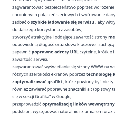
zagwarantować bezpieczeństwo poprzez wdrożeni
chronionych połączeń sieciowych i szyfrowanie dan
zadbać o
szybkie ładowanie się serwisu
, aby witr
do dalszego korzystania z zasobów;
stworzyć atrakcyjne i oddające zawartość strony
me
odpowiednią długość oraz słowa kluczowe i zachęcą 
zapewnić
poprawne adresy URL
czytelne, krótkie 
zawartość serwisu;
zagwarantować wyświetlanie się strony WWW na wsz
różnych szerokości ekranów poprzez
technologię
zoptymalizować grafiki
, które powinny być nie ty
również zawierać poprawne znaczniki alt (opisowy te
się w sekcji Grafika” w Google;
przeprowadzić
optymalizację linków wewnętrzn
podstron, występować naturalnie i z umiarem oraz 