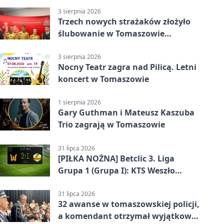
wykonawcy
3 sierpnia 2026
Trzech nowych strażaków złożyło
ślubowanie w Tomaszowie
Mazowieckim
3 sierpnia 2026
Nocny Teatr zagra nad Pilicą. Letni
koncert w Tomaszowie
1 sierpnia 2026
Gary Guthman i Mateusz Kaszuba
Trio zagrają w Tomaszowie
31 lipca 2026
[PIŁKA NOŻNA] Betclic 3. Liga
Grupa 1 (Grupa I): KTS Weszło
Warszawa – Lechia Tomaszów
Mazowiecki 2:1
31 lipca 2026
32 awanse w tomaszowskiej policji,
a komendant otrzymał wyjątkowy