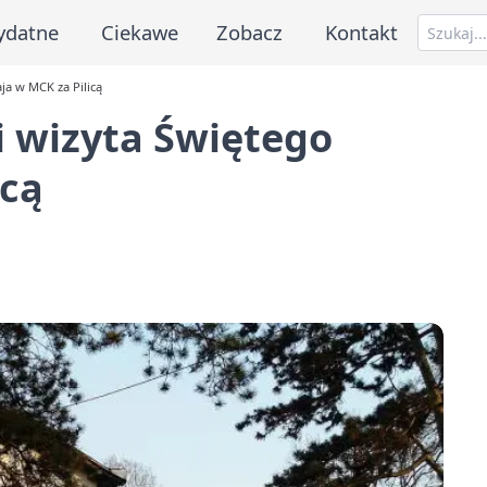
ydatne
Ciekawe
Zobacz
Kontakt
ja w MCK za Pilicą
i wizyta Świętego
icą