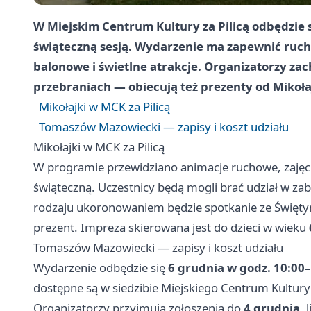
W Miejskim Centrum Kultury za Pilicą odbędzie s
świąteczną sesją. Wydarzenie ma zapewnić ruc
balonowe i świetlne atrakcje. Organizatorzy zach
przebraniach — obiecują też prezenty od Mikoła
Mikołajki w MCK za Pilicą
Tomaszów Mazowiecki — zapisy i koszt udziału
Mikołajki w MCK za Pilicą
W programie przewidziano animacje ruchowe, zajęcia
świąteczną. Uczestnicy będą mogli brać udział w z
rodzaju ukoronowaniem będzie spotkanie ze Święt
prezent. Impreza skierowana jest do dzieci w wieku
Tomaszów Mazowiecki — zapisy i koszt udziału
Wydarzenie odbędzie się
6 grudnia w godz. 10:00
dostępne są w siedzibie Miejskiego Centrum Kultur
Organizatorzy przyjmują zgłoszenia do
4 grudnia
, 