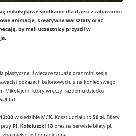
ię mikołajkowe spotkanie dla dzieci z zabawami i
howe animacje, kreatywne warsztaty oraz
ęcają, by mali uczestnicy przyszli w
ja.
 plastyczne, świecące tatuaże oraz mini sesję
abawach i pokazach balonowych, a na koniec swego
ym Mikołajem, który wręczy każdemu dziecku
6–9 lat
.
–12:00
w siedzibie MCK. Koszt udziału to
50 zł
. Bilety
y przy
Pl. Kościuszki 18
oraz na serwisie bilety.pl.
liczba miejsc jest ograniczona.