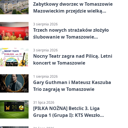
Zabytkowy dworzec w Tomaszowie
Mazowieckim przejdzie wielką
metamorfozę. PKP szuka
wykonawcy
3 sierpnia 2026
Trzech nowych strażaków złożyło
ślubowanie w Tomaszowie
Mazowieckim
3 sierpnia 2026
Nocny Teatr zagra nad Pilicą. Letni
koncert w Tomaszowie
1 sierpnia 2026
Gary Guthman i Mateusz Kaszuba
Trio zagrają w Tomaszowie
31 lipca 2026
[PIŁKA NOŻNA] Betclic 3. Liga
Grupa 1 (Grupa I): KTS Weszło
Warszawa – Lechia Tomaszów