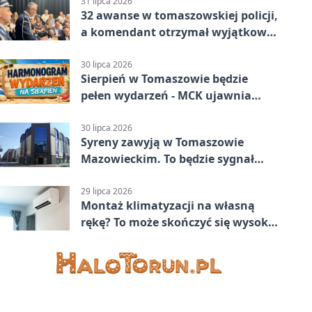
Mazowiecki 2:1
31 lipca 2026
32 awanse w tomaszowskiej policji,
a komendant otrzymał wyjątkowy
medal
30 lipca 2026
Sierpień w Tomaszowie będzie
pełen wydarzeń - MCK ujawnia
plan
30 lipca 2026
Syreny zawyją w Tomaszowie
Mazowieckim. To będzie sygnał
pamięci
29 lipca 2026
Montaż klimatyzacji na własną
rękę? To może skończyć się wysoką
karą