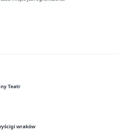
cny Teatr
wyścigi wraków