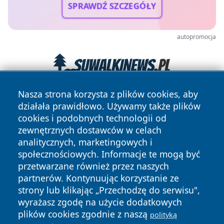
SPRAWDŹ SZCZEGÓŁY
autopromocja
Nasza strona korzysta z plików cookies, aby
działała prawidłowo. Używamy także plików
cookies i podobnych technologii od
zewnętrznych dostawców w celach
analitycznych, marketingowych i
społecznościowych. Informacje te mogą być
Copyright © 2026 tomaszowonline.pl Wszystkie prawa
przetwarzane również przez naszych
zastrzeżone.
partnerów. Kontynuując korzystanie ze
strony lub klikając „Przechodzę do serwisu",
wyrażasz zgodę na użycie dodatkowych
Polityka
Polityka
News
Autorzy
plików cookies zgodnie z naszą
polityką
Prywatności
Cookies