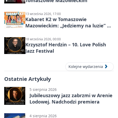
Tomaszowie Mazowieckim
13 września 2026, 17:00
Kabaret K2 w Tomaszowie
Mazowieckim: „Jedziemy na luzie” w
Powiatowym Centrum Animacji
Społecznej
18 września 2026, 00:00
Krzysztof Herdzin – 10. Love Polish
Jazz Festival
Kolejne wydarzenia
Ostatnie Artykuły
5 sierpnia 2026
Jubileuszowy jazz zabrzmi w Arenie
Lodowej. Nadchodzi premiera
4 sierpnia 2026