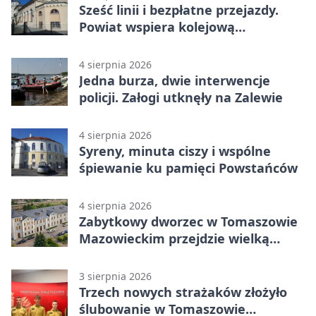
Sześć linii i bezpłatne przejazdy.
Powiat wspiera kolejową
komunikację autobusową
4 sierpnia 2026
Jedna burza, dwie interwencje
policji. Załogi utknęły na Zalewie
4 sierpnia 2026
Syreny, minuta ciszy i wspólne
śpiewanie ku pamięci Powstańców
4 sierpnia 2026
Zabytkowy dworzec w Tomaszowie
Mazowieckim przejdzie wielką
metamorfozę. PKP szuka
wykonawcy
3 sierpnia 2026
Trzech nowych strażaków złożyło
ślubowanie w Tomaszowie