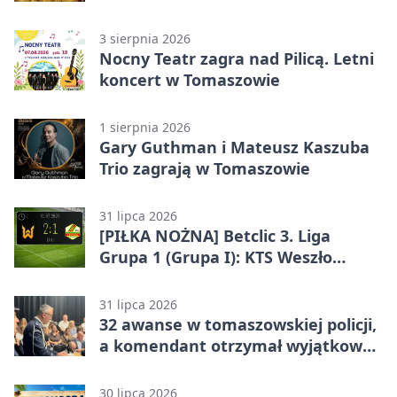
Mazowieckim
3 sierpnia 2026
Nocny Teatr zagra nad Pilicą. Letni
koncert w Tomaszowie
1 sierpnia 2026
Gary Guthman i Mateusz Kaszuba
Trio zagrają w Tomaszowie
31 lipca 2026
[PIŁKA NOŻNA] Betclic 3. Liga
Grupa 1 (Grupa I): KTS Weszło
Warszawa – Lechia Tomaszów
Mazowiecki 2:1
31 lipca 2026
32 awanse w tomaszowskiej policji,
a komendant otrzymał wyjątkowy
medal
30 lipca 2026