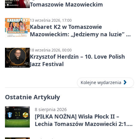
Tomaszowie Mazowieckim
13 września 2026, 17:00
Kabaret K2 w Tomaszowie
Mazowieckim: „Jedziemy na luzie” w
Powiatowym Centrum Animacji
Społecznej
18 września 2026, 00:00
Krzysztof Herdzin – 10. Love Polish
Jazz Festival
Kolejne wydarzenia
Ostatnie Artykuły
8 sierpnia 2026
[PIŁKA NOŻNA] Wisła Płock II –
Lechia Tomaszów Mazowiecki 2:1.
Gospodarze z kompletem punktów
w Betclic 3. Lidze Grupa 1 (Grupa I)