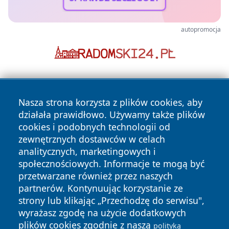
autopromocja
Nasza strona korzysta z plików cookies, aby
działała prawidłowo. Używamy także plików
cookies i podobnych technologii od
zewnętrznych dostawców w celach
Copyright © 2026 tomaszowonline.pl Wszystkie prawa
analitycznych, marketingowych i
zastrzeżone.
społecznościowych. Informacje te mogą być
przetwarzane również przez naszych
partnerów. Kontynuując korzystanie ze
Polityka
Polityka
News
Autorzy
strony lub klikając „Przechodzę do serwisu",
Prywatności
Cookies
wyrażasz zgodę na użycie dodatkowych
plików cookies zgodnie z naszą
polityką