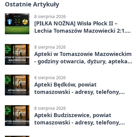
Ostatnie Artykuły
8 sierpnia 2026
[PIŁKA NOŻNA] Wisła Płock II –
Lechia Tomaszów Mazowiecki 2:1.
Gospodarze z kompletem punktów
w Betclic 3. Lidze Grupa 1 (Grupa I)
8 sierpnia 2026
Apteki w Tomaszowie Mazowieckim
- godziny otwarcia, dyżury, apteka
całodobowa
8 sierpnia 2026
Apteki Będków, powiat
tomaszowski - adresy, telefony,
godziny otwarcia
8 sierpnia 2026
Apteki Budziszewice, powiat
tomaszowski - adresy, telefony,
godziny otwarcia