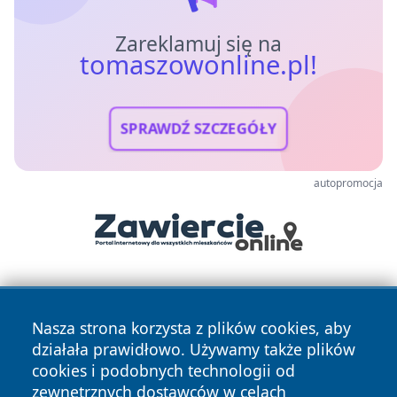
Zareklamuj się na
tomaszowonline.pl!
SPRAWDŹ SZCZEGÓŁY
autopromocja
Nasza strona korzysta z plików cookies, aby
działała prawidłowo. Używamy także plików
cookies i podobnych technologii od
zewnętrznych dostawców w celach