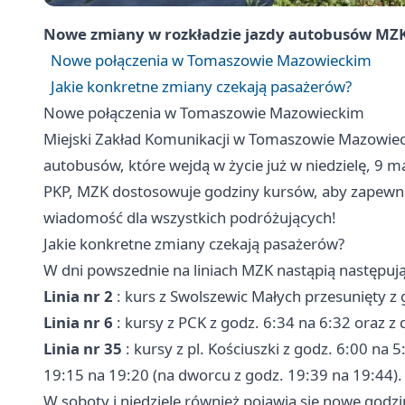
Nowe zmiany w rozkładzie jazdy autobusów MZK!
Nowe połączenia w Tomaszowie Mazowieckim
Jakie konkretne zmiany czekają pasażerów?
Nowe połączenia w Tomaszowie Mazowieckim
Miejski Zakład Komunikacji w Tomaszowie Mazowiec
autobusów, które wejdą w życie już w niedzielę, 9 
PKP, MZK dostosowuje godziny kursów, aby zapewni
wiadomość dla wszystkich podróżujących!
Jakie konkretne zmiany czekają pasażerów?
W dni powszednie na liniach MZK nastąpią następują
Linia nr 2
: kurs z Swolszewic Małych przesunięty z 
Linia nr 6
: kursy z PCK z godz. 6:34 na 6:32 oraz z
Linia nr 35
: kursy z pl. Kościuszki z godz. 6:00 na 5
19:15 na 19:20 (na dworcu z godz. 19:39 na 19:44).
W soboty i niedziele również pojawią się nowe godzi