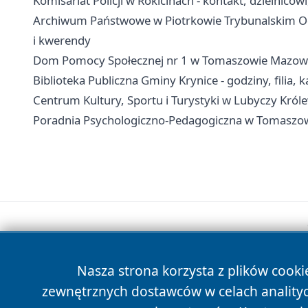
Komisariat Policji w Rokicinach - kontakt, dzielnicow
Archiwum Państwowe w Piotrkowie Trybunalskim Od
i kwerendy
Dom Pomocy Społecznej nr 1 w Tomaszowie Mazowieck
Biblioteka Publiczna Gminy Krynice - godziny, filia, k
Centrum Kultury, Sportu i Turystyki w Lubyczy Królew
Poradnia Psychologiczno-Pedagogiczna w Tomaszowie
Nasza strona korzysta z plików cooki
zewnętrznych dostawców w celach anality