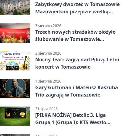
Zabytkowy dworzec w Tomaszowie
Mazowieckim przejdzie wielką
metamorfozę. PKP szuka
wykonawcy
3 sierpnia 2026
Trzech nowych strażaków złożyło
ślubowanie w Tomaszowie
Mazowieckim
3 sierpnia 2026
Nocny Teatr zagra nad Pilicą. Letni
koncert w Tomaszowie
1 sierpnia 2026
Gary Guthman i Mateusz Kaszuba
Trio zagrają w Tomaszowie
31 lipca 2026
[PIŁKA NOŻNA] Betclic 3. Liga
Grupa 1 (Grupa I): KTS Weszło
Warszawa – Lechia Tomaszów