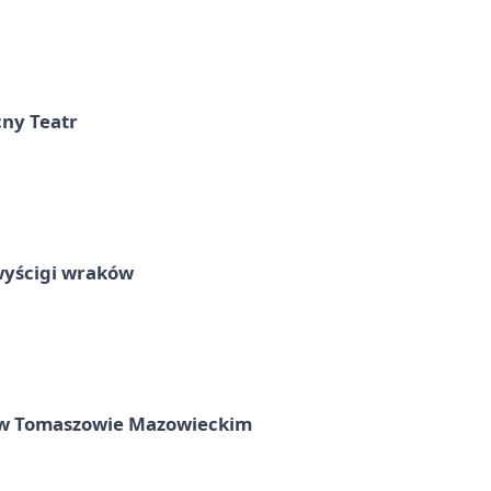
cny Teatr
wyścigi wraków
w Tomaszowie Mazowieckim