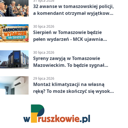
Mazowiecki 2:1
31 lipca 2026
32 awanse w tomaszowskiej policji,
a komendant otrzymał wyjątkowy
medal
30 lipca 2026
Sierpień w Tomaszowie będzie
pełen wydarzeń - MCK ujawnia
plan
30 lipca 2026
Syreny zawyją w Tomaszowie
Mazowieckim. To będzie sygnał
pamięci
29 lipca 2026
Montaż klimatyzacji na własną
rękę? To może skończyć się wysoką
karą