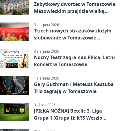
Zabytkowy dworzec w Tomaszowie
Mazowieckim przejdzie wielką
metamorfozę. PKP szuka
wykonawcy
3 sierpnia 2026
Trzech nowych strażaków złożyło
ślubowanie w Tomaszowie
Mazowieckim
3 sierpnia 2026
Nocny Teatr zagra nad Pilicą. Letni
koncert w Tomaszowie
1 sierpnia 2026
Gary Guthman i Mateusz Kaszuba
Trio zagrają w Tomaszowie
31 lipca 2026
[PIŁKA NOŻNA] Betclic 3. Liga
Grupa 1 (Grupa I): KTS Weszło
Warszawa – Lechia Tomaszów