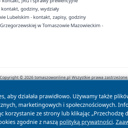
kontakt, JRG i sprawy prewencyjne
ontakt, godziny, wydziały
 Lubelskim - kontakt, zapisy, godziny
 Grzegorzewskiej w Tomaszowie Mazowieckim -
Copyright © 2026 tomaszowonline.pl Wszystkie prawa zastrzeżone
es, aby działała prawidłowo. Używamy także plik
News
Autorzy
Polityka Prywatności
Polityka Cookie
cznych, marketingowych i społecznościowych. Inf
 korzystanie ze strony lub klikając „Przechodzę 
ookies zgodnie z naszą
polityką prywatności
.
Zaaw