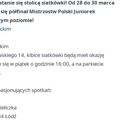
stanie się stolicą siatkówki! Od 28 do 30 marca
ię półfinał Mistrzostw Polski Juniorek
zym poziomie!
eckim
ckim
kiego 14, kibice siatkówki będą mieli okazję
się w piątek o godzinie 16:00, a na parkiecie
.
pasjonujących spotkań:
eliczka
34 Łódź