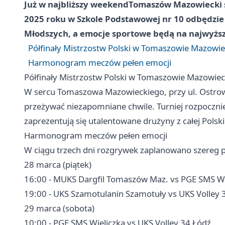
Już w najbliższy weekend
Tomaszów Mazowiecki
2025 roku w Szkole Podstawowej nr 10 odbędzie s
Młodszych, a emocje sportowe będą na najwyżs
Półfinały Mistrzostw Polski w Tomaszowie Mazowi
Harmonogram meczów pełen emocji
Półfinały Mistrzostw Polski w Tomaszowie Mazowie
W sercu Tomaszowa Mazowieckiego, przy ul. Ostrows
przeżywać niezapomniane chwile. Turniej rozpocznie 
zaprezentują się utalentowane drużyny z całej Polski
Harmonogram meczów pełen emocji
W ciągu trzech dni rozgrywek zaplanowano szereg 
28 marca (piątek)
16:00 - MUKS Dargfil Tomaszów Maz. vs PGE SMS Wi
19:00 - UKS Szamotulanin Szamotuły vs UKS Volley 
29 marca (sobota)
10:00 - PGE SMS Wieliczka vs UKS Volley 34 Łódź