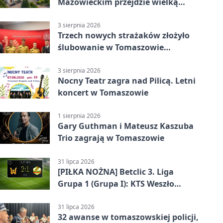
Mazowieckim przejdzie wielką
metamorfozę. PKP szuka
wykonawcy
3 sierpnia 2026
Trzech nowych strażaków złożyło
ślubowanie w Tomaszowie
Mazowieckim
3 sierpnia 2026
Nocny Teatr zagra nad Pilicą. Letni
koncert w Tomaszowie
1 sierpnia 2026
Gary Guthman i Mateusz Kaszuba
Trio zagrają w Tomaszowie
31 lipca 2026
[PIŁKA NOŻNA] Betclic 3. Liga
Grupa 1 (Grupa I): KTS Weszło
Warszawa – Lechia Tomaszów
Mazowiecki 2:1
31 lipca 2026
32 awanse w tomaszowskiej policji,