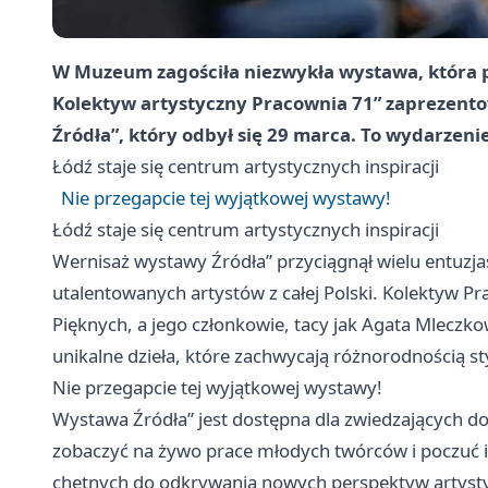
W Muzeum zagościła niezwykła wystawa, która pr
Kolektyw artystyczny Pracownia 71” zaprezento
Źródła”, który odbył się 29 marca. To wydarzeni
Łódź
staje się centrum artystycznych inspiracji
Nie przegapcie tej wyjątkowej wystawy!
Łódź
staje się centrum artystycznych inspiracji
Wernisaż wystawy Źródła” przyciągnął wielu entuzjas
utalentowanych artystów z całej Polski. Kolektyw Pr
Pięknych, a jego członkowie, tacy jak Agata Mlecz
unikalne dzieła, które zachwycają różnorodnością sty
Nie przegapcie tej wyjątkowej wystawy!
Wystawa Źródła” jest dostępna dla zwiedzających do
zobaczyć na żywo prace młodych twórców i poczuć i
chętnych do odkrywania nowych perspektyw artysty