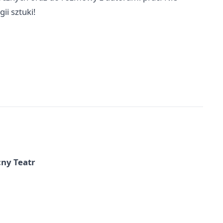
ii sztuki!
cny Teatr