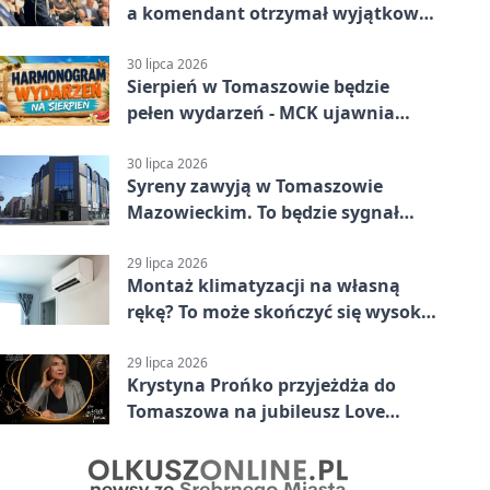
a komendant otrzymał wyjątkowy
medal
30 lipca 2026
Sierpień w Tomaszowie będzie
pełen wydarzeń - MCK ujawnia
plan
30 lipca 2026
Syreny zawyją w Tomaszowie
Mazowieckim. To będzie sygnał
pamięci
29 lipca 2026
Montaż klimatyzacji na własną
rękę? To może skończyć się wysoką
karą
29 lipca 2026
Krystyna Prońko przyjeżdża do
Tomaszowa na jubileusz Love
Polish Jazz Festival