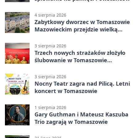
4 sierpnia 2026
Zabytkowy dworzec w Tomaszowie
Mazowieckim przejdzie wielką
metamorfozę. PKP szuka
wykonawcy
3 sierpnia 2026
Trzech nowych strażaków złożyło
ślubowanie w Tomaszowie
Mazowieckim
3 sierpnia 2026
Nocny Teatr zagra nad Pilicą. Letni
koncert w Tomaszowie
1 sierpnia 2026
Gary Guthman i Mateusz Kaszuba
Trio zagrają w Tomaszowie