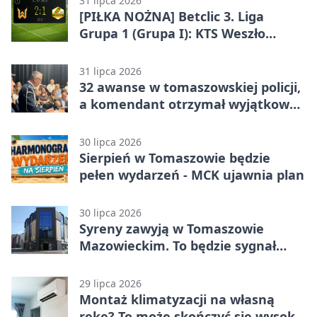
31 lipca 2026
[PIŁKA NOŻNA] Betclic 3. Liga
Grupa 1 (Grupa I): KTS Weszło
Warszawa – Lechia Tomaszów
Mazowiecki 2:1
31 lipca 2026
32 awanse w tomaszowskiej policji,
a komendant otrzymał wyjątkowy
medal
30 lipca 2026
Sierpień w Tomaszowie będzie
pełen wydarzeń - MCK ujawnia plan
30 lipca 2026
Syreny zawyją w Tomaszowie
Mazowieckim. To będzie sygnał
pamięci
29 lipca 2026
Montaż klimatyzacji na własną
rękę? To może skończyć się wysoką