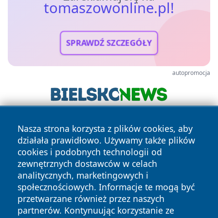
tomaszowonline.pl!
SPRAWDŹ SZCZEGÓŁY
autopromocja
Nasza strona korzysta z plików cookies, aby
działała prawidłowo. Używamy także plików
cookies i podobnych technologii od
zewnętrznych dostawców w celach
analitycznych, marketingowych i
Copyright © 2026 tomaszowonline.pl Wszystkie prawa
społecznościowych. Informacje te mogą być
zastrzeżone.
przetwarzane również przez naszych
partnerów. Kontynuując korzystanie ze