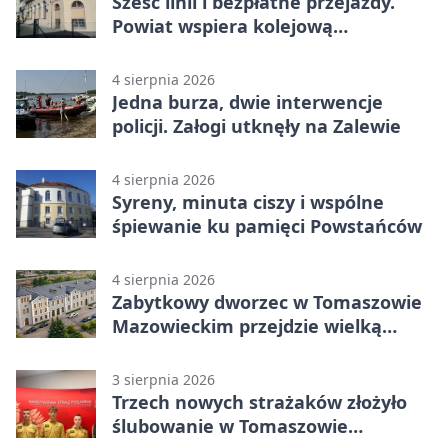
Sześć linii i bezpłatne przejazdy.
Powiat wspiera kolejową
komunikację autobusową
4 sierpnia 2026
Jedna burza, dwie interwencje
policji. Załogi utknęły na Zalewie
4 sierpnia 2026
Syreny, minuta ciszy i wspólne
śpiewanie ku pamięci Powstańców
4 sierpnia 2026
Zabytkowy dworzec w Tomaszowie
Mazowieckim przejdzie wielką
metamorfozę. PKP szuka
wykonawcy
3 sierpnia 2026
Trzech nowych strażaków złożyło
ślubowanie w Tomaszowie