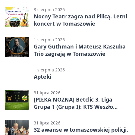
Mazowieckim
3 sierpnia 2026
Nocny Teatr zagra nad Pilicą. Letni
koncert w Tomaszowie
1 sierpnia 2026
Gary Guthman i Mateusz Kaszuba
Trio zagrają w Tomaszowie
1 sierpnia 2026
Apteki
31 lipca 2026
[PIŁKA NOŻNA] Betclic 3. Liga
Grupa 1 (Grupa I): KTS Weszło
Warszawa – Lechia Tomaszów
Mazowiecki 2:1
31 lipca 2026
32 awanse w tomaszowskiej policji,