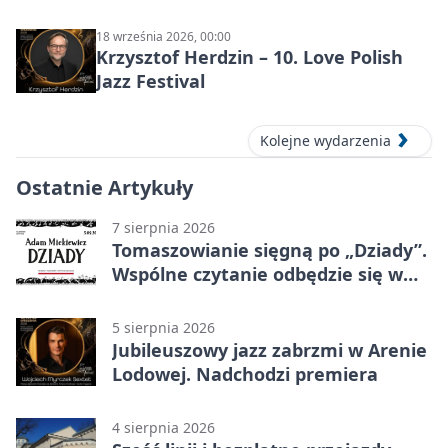
Powiatowym Centrum Animacji
Społecznej
18 września 2026, 00:00
Krzysztof Herdzin – 10. Love Polish
Jazz Festival
Kolejne wydarzenia
Ostatnie Artykuły
7 sierpnia 2026
Tomaszowianie sięgną po „Dziady”.
Wspólne czytanie odbędzie się w
parku
5 sierpnia 2026
Jubileuszowy jazz zabrzmi w Arenie
Lodowej. Nadchodzi premiera
4 sierpnia 2026