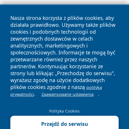
Nasza strona korzysta z plików cookies, aby
działała prawidłowo. Używamy także plików
cookies i podobnych technologii od
zewnętrznych dostawców w celach
Copyright © 2026 tomaszowonline.pl Wszystkie prawa
analitycznych, marketingowych i
zastrzeżone.
społecznościowych. Informacje te mogą być
przetwarzane również przez naszych
partnerów. Kontynuując korzystanie ze
Polityka
Polityka
News
Autorzy
strony lub klikając „Przechodzę do serwisu",
Prywatności
Cookies
wyrażasz zgodę na użycie dodatkowych
plików cookies zgodnie z naszą
polityką
.
.
prywatności
Zaawansowane ustawienia
Polityka Cookies
Przejdź do serwisu