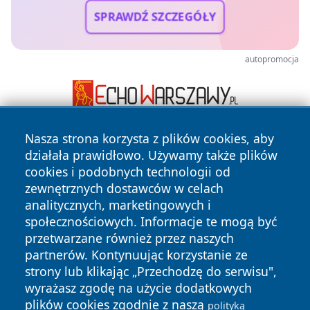
SPRAWDŹ SZCZEGÓŁY
autopromocja
Nasza strona korzysta z plików cookies, aby
działała prawidłowo. Używamy także plików
cookies i podobnych technologii od
zewnętrznych dostawców w celach
analitycznych, marketingowych i
społecznościowych. Informacje te mogą być
Copyright © 2026 tomaszowonline.pl Wszystkie prawa
zastrzeżone.
przetwarzane również przez naszych
partnerów. Kontynuując korzystanie ze
strony lub klikając „Przechodzę do serwisu",
Polityka
Polityka
wyrażasz zgodę na użycie dodatkowych
News
Autorzy
Prywatności
Cookies
plików cookies zgodnie z naszą
polityką