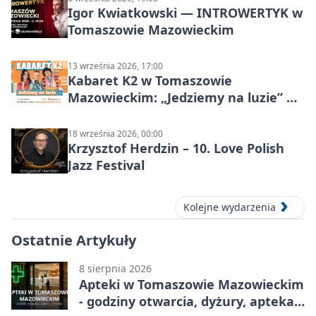
Igor Kwiatkowski — INTROWERTYK w
Tomaszowie Mazowieckim
13 września 2026, 17:00
Kabaret K2 w Tomaszowie
Mazowieckim: „Jedziemy na luzie” w
Powiatowym Centrum Animacji
Społecznej
18 września 2026, 00:00
Krzysztof Herdzin – 10. Love Polish
Jazz Festival
Kolejne wydarzenia
Ostatnie Artykuły
8 sierpnia 2026
Apteki w Tomaszowie Mazowieckim
- godziny otwarcia, dyżury, apteka