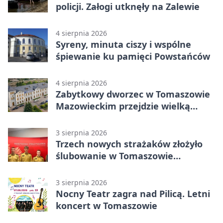
policji. Załogi utknęły na Zalewie
4 sierpnia 2026
Syreny, minuta ciszy i wspólne
śpiewanie ku pamięci Powstańców
4 sierpnia 2026
Zabytkowy dworzec w Tomaszowie
Mazowieckim przejdzie wielką
metamorfozę. PKP szuka
wykonawcy
3 sierpnia 2026
Trzech nowych strażaków złożyło
ślubowanie w Tomaszowie
Mazowieckim
3 sierpnia 2026
Nocny Teatr zagra nad Pilicą. Letni
koncert w Tomaszowie