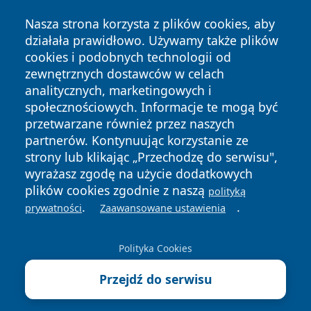
Nasza strona korzysta z plików cookies, aby
działała prawidłowo. Używamy także plików
cookies i podobnych technologii od
zewnętrznych dostawców w celach
analitycznych, marketingowych i
Copyright © 2026 tomaszowonline.pl Wszystkie prawa
społecznościowych. Informacje te mogą być
zastrzeżone.
przetwarzane również przez naszych
partnerów. Kontynuując korzystanie ze
strony lub klikając „Przechodzę do serwisu",
Polityka
Polityka
News
Autorzy
wyrażasz zgodę na użycie dodatkowych
Prywatności
Cookies
plików cookies zgodnie z naszą
polityką
.
.
prywatności
Zaawansowane ustawienia
Polityka Cookies
Przejdź do serwisu