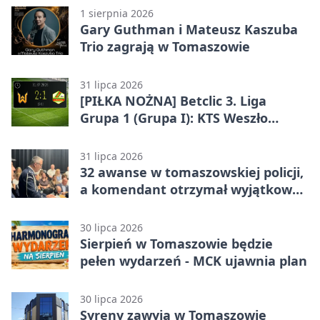
1 sierpnia 2026
Gary Guthman i Mateusz Kaszuba
Trio zagrają w Tomaszowie
31 lipca 2026
[PIŁKA NOŻNA] Betclic 3. Liga
Grupa 1 (Grupa I): KTS Weszło
Warszawa – Lechia Tomaszów
Mazowiecki 2:1
31 lipca 2026
32 awanse w tomaszowskiej policji,
a komendant otrzymał wyjątkowy
medal
30 lipca 2026
Sierpień w Tomaszowie będzie
pełen wydarzeń - MCK ujawnia plan
30 lipca 2026
Syreny zawyją w Tomaszowie