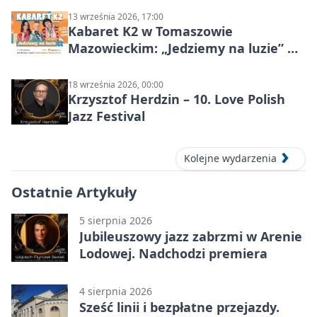
13 września 2026, 17:00
Kabaret K2 w Tomaszowie
Mazowieckim: „Jedziemy na luzie” w
Powiatowym Centrum Animacji
Społecznej
18 września 2026, 00:00
Krzysztof Herdzin – 10. Love Polish
Jazz Festival
Kolejne wydarzenia
Ostatnie Artykuły
5 sierpnia 2026
Jubileuszowy jazz zabrzmi w Arenie
Lodowej. Nadchodzi premiera
4 sierpnia 2026
Sześć linii i bezpłatne przejazdy.