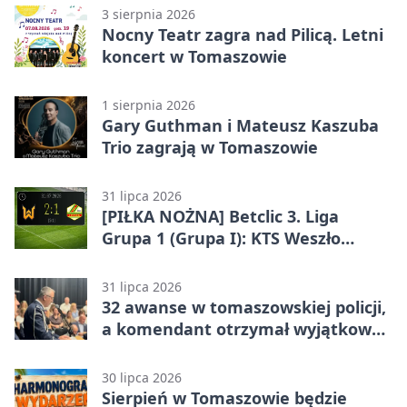
3 sierpnia 2026
Nocny Teatr zagra nad Pilicą. Letni
koncert w Tomaszowie
1 sierpnia 2026
Gary Guthman i Mateusz Kaszuba
Trio zagrają w Tomaszowie
31 lipca 2026
[PIŁKA NOŻNA] Betclic 3. Liga
Grupa 1 (Grupa I): KTS Weszło
Warszawa – Lechia Tomaszów
Mazowiecki 2:1
31 lipca 2026
32 awanse w tomaszowskiej policji,
a komendant otrzymał wyjątkowy
medal
30 lipca 2026
Sierpień w Tomaszowie będzie