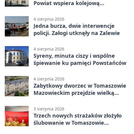
Powiat wspiera kolejową
komunikację autobusową
4 sierpnia 2026
Jedna burza, dwie interwencje
policji. Załogi utknęły na Zalewie
4 sierpnia 2026
Syreny, minuta ciszy i wspólne
śpiewanie ku pamięci Powstańców
4 sierpnia 2026
Zabytkowy dworzec w Tomaszowie
Mazowieckim przejdzie wielką
metamorfozę. PKP szuka
wykonawcy
3 sierpnia 2026
Trzech nowych strażaków złożyło
ślubowanie w Tomaszowie
Mazowieckim