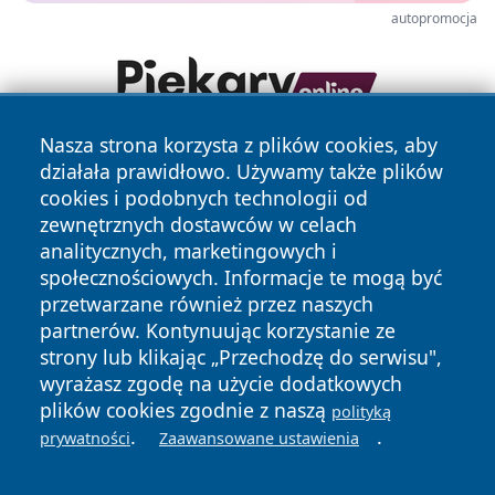
autopromocja
Nasza strona korzysta z plików cookies, aby
działała prawidłowo. Używamy także plików
cookies i podobnych technologii od
zewnętrznych dostawców w celach
analitycznych, marketingowych i
społecznościowych. Informacje te mogą być
Copyright © 2026 tomaszowonline.pl Wszystkie prawa
przetwarzane również przez naszych
zastrzeżone.
partnerów. Kontynuując korzystanie ze
strony lub klikając „Przechodzę do serwisu",
wyrażasz zgodę na użycie dodatkowych
Polityka
Polityka
News
Autorzy
plików cookies zgodnie z naszą
polityką
Prywatności
Cookies
.
.
prywatności
Zaawansowane ustawienia