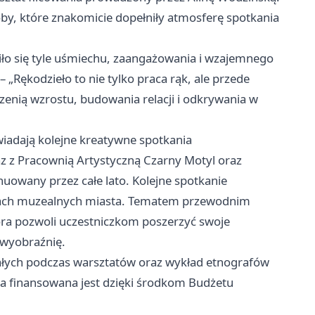
doby, które znakomicie dopełniły atmosferę spotkania
iło się tyle uśmiechu, zaangażowania i wzajemnego
 „Rękodzieło to nie tylko praca rąk, ale przede
zenią wzrostu, budowania relacji i odkrywania w
adają kolejne kreatywne spotkania
z z Pracownią Artystyczną Czarny Motyl oraz
wany przez całe lato. Kolejne spotkanie
iach muzealnych miasta. Tematem przewodnim
óra pozwoli uczestniczkom poszerzyć swoje
ą wyobraźnię.
łych podczas warsztatów oraz wykład etnografów
ia finansowana jest dzięki środkom Budżetu