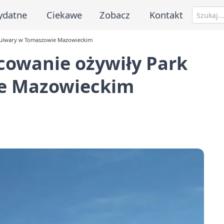
ydatne
Ciekawe
Zobacz
Kontakt
k Bulwary w Tomaszowie Mazowieckim
lcowanie ożywiły Park
e Mazowieckim