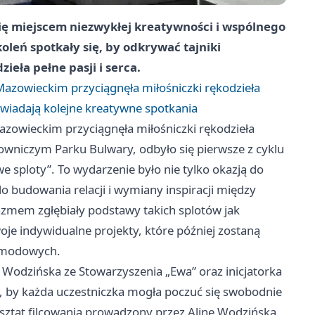
ę miejscem niezwykłej kreatywności i wspólnego
koleń spotkały się, by odkrywać tajniki
ieła pełne pasji i serca.
zowieckim przyciągnęła miłośniczki rękodzieła
iadają kolejne kreatywne spotkania
owieckim przyciągnęła miłośniczki rękodzieła
iczym Parku Bulwary, odbyło się pierwsze z cyklu
 sploty”. To wydarzenie było nie tylko okazją do
do budowania relacji i wymiany inspiracji między
azmem zgłębiały podstawy takich splotów jak
woje indywidualne projekty, które później zostaną
i modowych.
a Wodzińska ze Stowarzyszenia „Ewa” oraz inicjatorka
o, by każda uczestniczka mogła poczuć się swobodnie
sztat filcowania prowadzony przez Alinę Wodzińską.