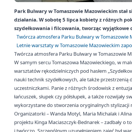
Park Bulwary w Tomaszowie Mazowieckim stał si
działania. W sobotę 5 lipca kobiety z różnych po
szydełkowania i filcowania, tworząc wyjątkowe dz
Twórcza atmosfera Parku Bulwary w Tomaszowie Ma
Letnie warsztaty w Tomaszowie Mazowieckim zapow
Twórcza atmosfera Parku Bulwary w Tomaszowie Maz
W samym sercu Tomaszowa Mazowieckiego, w malown
warsztatów rękodzielniczych pod hasłem „Szydełkowe
nauki technik szydełkowych, ale także przestrzenią 
uczestniczkami. Panie z różnych środowisk z entuzj
łańcuszek, słupek czy półsłupek, a także rozwijały s
wykorzystane do stworzenia oryginalnych stylizacj
Organizatorki – Wanda Motyl, Maria Michalak i Alin
projektu Kinga Maciaszczyk-Bednarek – zadbały o t
i twórczo. Szczególnym uzupełnieniem zajęć był war