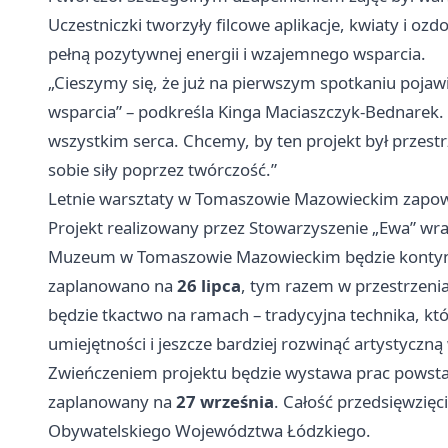
Uczestniczki tworzyły filcowe aplikacje, kwiaty i oz
pełną pozytywnej energii i wzajemnego wsparcia.
„Cieszymy się, że już na pierwszym spotkaniu pojaw
wsparcia” – podkreśla Kinga Maciaszczyk-Bednarek. –
wszystkim serca. Chcemy, by ten projekt był przestr
sobie siły poprzez twórczość.”
Letnie warsztaty w Tomaszowie Mazowieckim zapowi
Projekt realizowany przez Stowarzyszenie „Ewa” wra
Muzeum w Tomaszowie Mazowieckim będzie kontynuo
zaplanowano na
26 lipca
, tym razem w przestrzen
będzie tkactwo na ramach – tradycyjna technika, kt
umiejętności i jeszcze bardziej rozwinąć artystyczn
Zwieńczeniem projektu będzie wystawa prac powsta
zaplanowany na
27 września
. Całość przedsięwzięc
Obywatelskiego Województwa Łódzkiego.