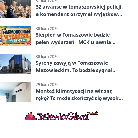
Mazowiecki 2:1
31 lipca 2026
32 awanse w tomaszowskiej policji,
a komendant otrzymał wyjątkowy
medal
30 lipca 2026
Sierpień w Tomaszowie będzie
pełen wydarzeń - MCK ujawnia
plan
30 lipca 2026
Syreny zawyją w Tomaszowie
Mazowieckim. To będzie sygnał
pamięci
29 lipca 2026
Montaż klimatyzacji na własną
rękę? To może skończyć się wysoką
karą