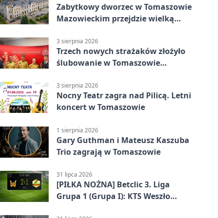
Zabytkowy dworzec w Tomaszowie
Mazowieckim przejdzie wielką
metamorfozę. PKP szuka
wykonawcy
3 sierpnia 2026
Trzech nowych strażaków złożyło
ślubowanie w Tomaszowie
Mazowieckim
3 sierpnia 2026
Nocny Teatr zagra nad Pilicą. Letni
koncert w Tomaszowie
1 sierpnia 2026
Gary Guthman i Mateusz Kaszuba
Trio zagrają w Tomaszowie
31 lipca 2026
[PIŁKA NOŻNA] Betclic 3. Liga
Grupa 1 (Grupa I): KTS Weszło
Warszawa – Lechia Tomaszów