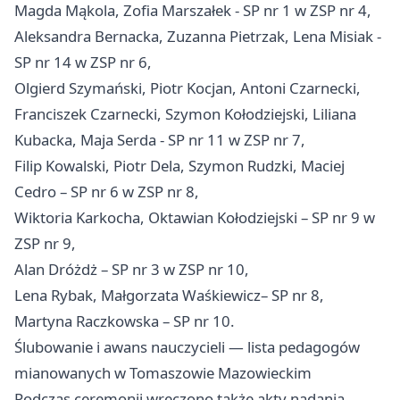
Magda Mąkola, Zofia Marszałek - SP nr 1 w ZSP nr 4,
Aleksandra Bernacka, Zuzanna Pietrzak, Lena Misiak -
SP nr 14 w ZSP nr 6,
Olgierd Szymański, Piotr Kocjan, Antoni Czarnecki,
Franciszek Czarnecki, Szymon Kołodziejski, Liliana
Kubacka, Maja Serda - SP nr 11 w ZSP nr 7,
Filip Kowalski, Piotr Dela, Szymon Rudzki, Maciej
Cedro – SP nr 6 w ZSP nr 8,
Wiktoria Karkocha, Oktawian Kołodziejski – SP nr 9 w
ZSP nr 9,
Alan Dróżdż – SP nr 3 w ZSP nr 10,
Lena Rybak, Małgorzata Waśkiewicz– SP nr 8,
Martyna Raczkowska – SP nr 10.
Ślubowanie i awans nauczycieli — lista pedagogów
mianowanych w Tomaszowie Mazowieckim
Podczas ceremonii wręczono także akty nadania