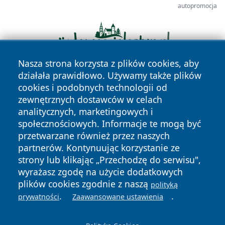
autopromocja
Nasza strona korzysta z plików cookies, aby
działała prawidłowo. Używamy także plików
cookies i podobnych technologii od
zewnętrznych dostawców w celach
analitycznych, marketingowych i
społecznościowych. Informacje te mogą być
przetwarzane również przez naszych
Copyright © 2026 tomaszowonline.pl Wszystkie prawa
partnerów. Kontynuując korzystanie ze
zastrzeżone.
strony lub klikając „Przechodzę do serwisu",
wyrażasz zgodę na użycie dodatkowych
plików cookies zgodnie z naszą
polityką
Polityka
Polityka
News
Autorzy
.
.
prywatności
Zaawansowane ustawienia
Prywatności
Cookies