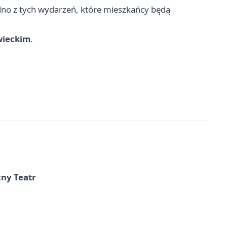
edno z tych wydarzeń, które mieszkańcy będą
wieckim
.
cny Teatr