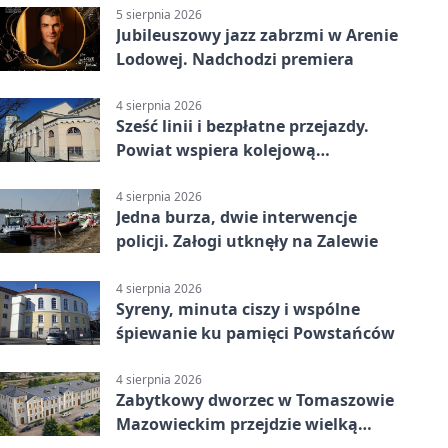
5 sierpnia 2026
Jubileuszowy jazz zabrzmi w Arenie
Lodowej. Nadchodzi premiera
4 sierpnia 2026
Sześć linii i bezpłatne przejazdy.
Powiat wspiera kolejową
komunikację autobusową
4 sierpnia 2026
Jedna burza, dwie interwencje
policji. Załogi utknęły na Zalewie
4 sierpnia 2026
Syreny, minuta ciszy i wspólne
śpiewanie ku pamięci Powstańców
4 sierpnia 2026
Zabytkowy dworzec w Tomaszowie
Mazowieckim przejdzie wielką
metamorfozę. PKP szuka