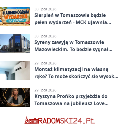
medal
30 lipca 2026
Sierpień w Tomaszowie będzie
pełen wydarzeń - MCK ujawnia
plan
30 lipca 2026
Syreny zawyją w Tomaszowie
Mazowieckim. To będzie sygnał
pamięci
29 lipca 2026
Montaż klimatyzacji na własną
rękę? To może skończyć się wysoką
karą
29 lipca 2026
Krystyna Prońko przyjeżdża do
Tomaszowa na jubileusz Love
Polish Jazz Festival