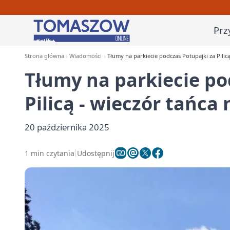
Prz
Strona główna
Wiadomości
Tłumy na parkiecie podczas Potupajki za Pilicą
Tłumy na parkiecie po
Pilicą - wieczór tańca 
20 października 2025
1 min czytania
Udostępnij