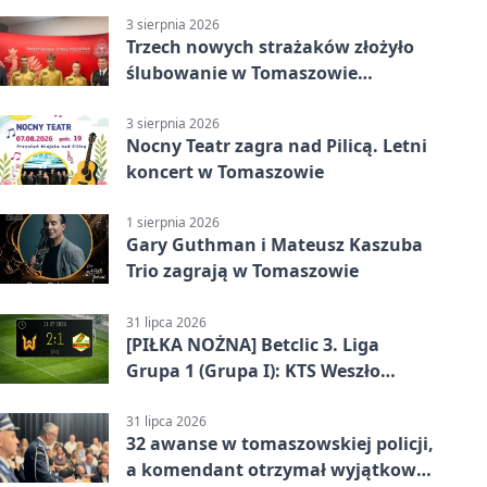
wykonawcy
3 sierpnia 2026
Trzech nowych strażaków złożyło
ślubowanie w Tomaszowie
Mazowieckim
3 sierpnia 2026
Nocny Teatr zagra nad Pilicą. Letni
koncert w Tomaszowie
1 sierpnia 2026
Gary Guthman i Mateusz Kaszuba
Trio zagrają w Tomaszowie
31 lipca 2026
[PIŁKA NOŻNA] Betclic 3. Liga
Grupa 1 (Grupa I): KTS Weszło
Warszawa – Lechia Tomaszów
Mazowiecki 2:1
31 lipca 2026
32 awanse w tomaszowskiej policji,
a komendant otrzymał wyjątkowy