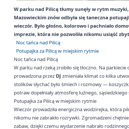
W parku nad Pilicą tłumy sunęły w rytm muzyki,
Mazowieckim znów odbyła się taneczna potupajka,
wieczór. Było głośno, kolorowo i pachniało do
imprezie, która nie pozwoliła nikomu usiąść zbyt
Noc tańca nad Pilicą
Potupajka za Pilicą w miejskim rytmie
Noc tańca nad Pilicą
W parku nad rzeką zrobiło się tłoczno. Na parkieci
prowadzona przez
DJ
zmieniała klimat co kilka ut
stolików słychać było śmiech i rozmowy — koszyczk
potraw dopełniały atmosferę luźnego, sąsiedzkiego 
Potupajka za Pilicą w miejskim rytmie
Wieczór prowadziła energiczna wodzirejka, która pil
nikomu nie zabrakło rozrywki. Zgromadzeni chętnie 
zabaw, dzięki czemu wydarzenie nabrało rodzinnego