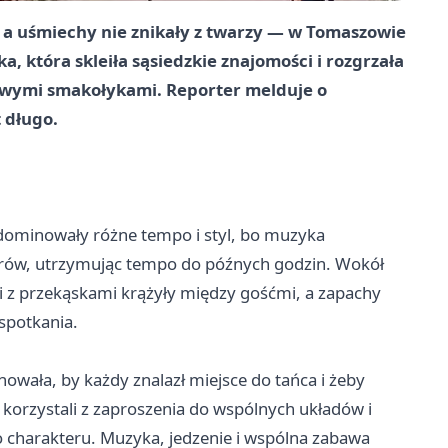
 a uśmiechy nie znikały z twarzy — w Tomaszowie
 która skleiła sąsiedzkie znajomości i rozgrzała
mowymi smakołykami. Reporter melduje o
 długo.
e dominowały różne tempo i styl, bo muzyka
worów, utrzymując tempo do późnych godzin. Wokół
i z przekąskami krążyły między gośćmi, a zapachy
spotkania.
nowała, by każdy znalazł miejsce do tańca i żeby
korzystali z zaproszenia do wspólnych układów i
 charakteru. Muzyka, jedzenie i wspólna zabawa