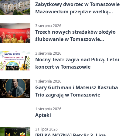
Zabytkowy dworzec w Tomaszowie
Mazowieckim przejdzie wielką
metamorfozę. PKP szuka
wykonawcy
3 sierpnia 2026
Trzech nowych strażaków złożyło
ślubowanie w Tomaszowie
Mazowieckim
3 sierpnia 2026
Nocny Teatr zagra nad Pilicą. Letni
koncert w Tomaszowie
1 sierpnia 2026
Gary Guthman i Mateusz Kaszuba
Trio zagrają w Tomaszowie
1 sierpnia 2026
Apteki
31 lipca 2026
[PIŁKA NOŻNA] Betclic 3. Liga