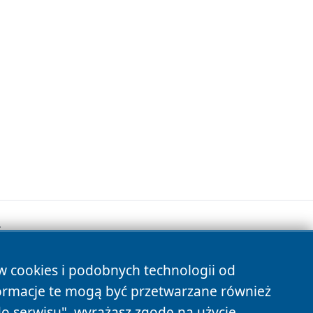
.
ów cookies i podobnych technologii od
s
ormacje te mogą być przetwarzane również
do serwisu", wyrażasz zgodę na użycie