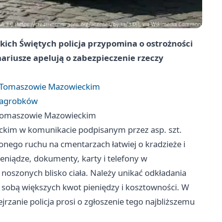
tkich Świętych policja przypomina o ostrożności
ariusze apelują o zabezpieczenie rzeczy
 w Tomaszowie Mazowieckim
 nagrobków
w Tomaszowie Mazowieckim
kim w komunikacie podpisanym przez asp. szt.
nego ruchu na cmentarzach łatwiej o kradzieże i
eniądze, dokumenty, karty i telefony w
noszonych blisko ciała. Należy unikać odkładania
e sobą większych kwot pieniędzy i kosztowności. W
zanie policja prosi o zgłoszenie tego najbliższemu