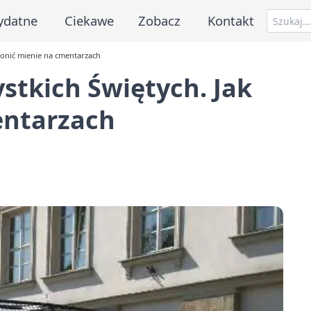
ydatne
Ciekawe
Zobacz
Kontakt
hronić mienie na cmentarzach
ystkich Świętych. Jak
entarzach