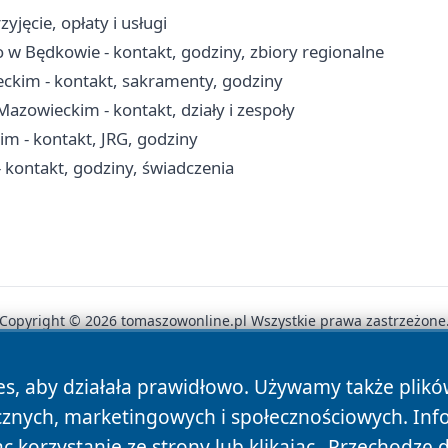
jęcie, opłaty i usługi
o w Będkowie - kontakt, godziny, zbiory regionalne
ckim - kontakt, sakramenty, godziny
zowieckim - kontakt, działy i zespoły
 - kontakt, JRG, godziny
kontakt, godziny, świadczenia
Copyright © 2026 tomaszowonline.pl Wszystkie prawa zastrzeżone
es, aby działała prawidłowo. Używamy także plik
News
Autorzy
Polityka Prywatności
Polityka Cookie
cznych, marketingowych i społecznościowych. Inf
 korzystanie ze strony lub klikając „Przechodzę 