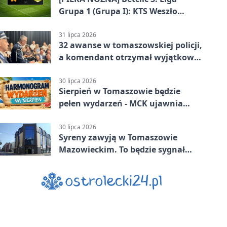
Grupa 1 (Grupa I): KTS Weszło
Warszawa – Lechia Tomaszów
Mazowiecki 2:1
31 lipca 2026
32 awanse w tomaszowskiej policji,
a komendant otrzymał wyjątkowy
medal
30 lipca 2026
Sierpień w Tomaszowie będzie
pełen wydarzeń - MCK ujawnia
plan
30 lipca 2026
Syreny zawyją w Tomaszowie
Mazowieckim. To będzie sygnał
pamięci