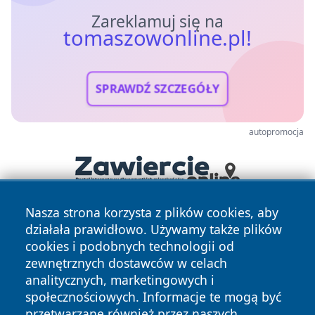
Zareklamuj się na
tomaszowonline.pl!
SPRAWDŹ SZCZEGÓŁY
autopromocja
Nasza strona korzysta z plików cookies, aby
działała prawidłowo. Używamy także plików
cookies i podobnych technologii od
zewnętrznych dostawców w celach
analitycznych, marketingowych i
społecznościowych. Informacje te mogą być
Copyright © 2026 tomaszowonline.pl Wszystkie prawa
przetwarzane również przez naszych