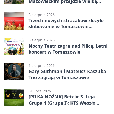
Mazowieckim przejdzie wielką
metamorfozę. PKP szuka
wykonawcy
3 sierpnia 2026
Trzech nowych strażaków złożyło
ślubowanie w Tomaszowie
Mazowieckim
3 sierpnia 2026
Nocny Teatr zagra nad Pilicą. Letni
koncert w Tomaszowie
1 sierpnia 2026
Gary Guthman i Mateusz Kaszuba
Trio zagrają w Tomaszowie
31 lipca 2026
[PIŁKA NOŻNA] Betclic 3. Liga
Grupa 1 (Grupa I): KTS Weszło
Warszawa – Lechia Tomaszów