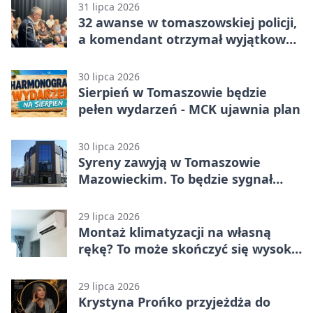
Mazowiecki 2:1
31 lipca 2026
32 awanse w tomaszowskiej policji,
a komendant otrzymał wyjątkowy
medal
30 lipca 2026
Sierpień w Tomaszowie będzie
pełen wydarzeń - MCK ujawnia plan
30 lipca 2026
Syreny zawyją w Tomaszowie
Mazowieckim. To będzie sygnał
pamięci
29 lipca 2026
Montaż klimatyzacji na własną
rękę? To może skończyć się wysoką
karą
29 lipca 2026
Krystyna Prońko przyjeżdża do