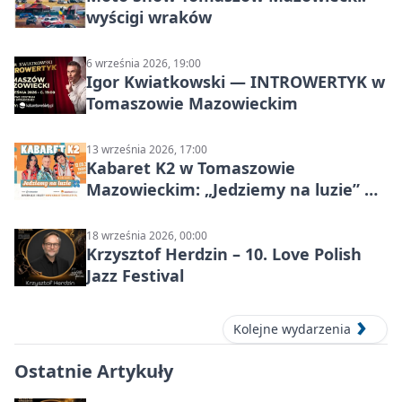
wyścigi wraków
6 września 2026, 19:00
Igor Kwiatkowski — INTROWERTYK w
Tomaszowie Mazowieckim
13 września 2026, 17:00
Kabaret K2 w Tomaszowie
Mazowieckim: „Jedziemy na luzie” w
Powiatowym Centrum Animacji
Społecznej
18 września 2026, 00:00
Krzysztof Herdzin – 10. Love Polish
Jazz Festival
Kolejne wydarzenia
Ostatnie Artykuły