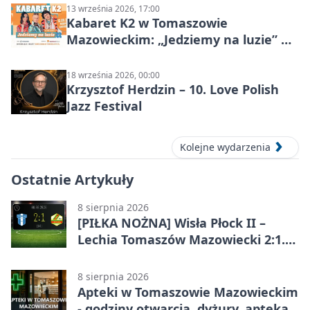
13 września 2026, 17:00
Kabaret K2 w Tomaszowie
Mazowieckim: „Jedziemy na luzie” w
Powiatowym Centrum Animacji
Społecznej
18 września 2026, 00:00
Krzysztof Herdzin – 10. Love Polish
Jazz Festival
Kolejne wydarzenia
Ostatnie Artykuły
8 sierpnia 2026
[PIŁKA NOŻNA] Wisła Płock II –
Lechia Tomaszów Mazowiecki 2:1.
Gospodarze z kompletem punktów
w Betclic 3. Lidze Grupa 1 (Grupa I)
8 sierpnia 2026
Apteki w Tomaszowie Mazowieckim
- godziny otwarcia, dyżury, apteka