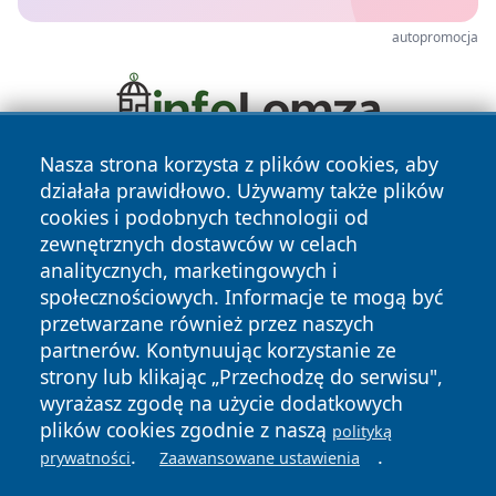
autopromocja
Nasza strona korzysta z plików cookies, aby
działała prawidłowo. Używamy także plików
cookies i podobnych technologii od
zewnętrznych dostawców w celach
analitycznych, marketingowych i
społecznościowych. Informacje te mogą być
Copyright © 2026 tomaszowonline.pl Wszystkie prawa
przetwarzane również przez naszych
zastrzeżone.
partnerów. Kontynuując korzystanie ze
strony lub klikając „Przechodzę do serwisu",
wyrażasz zgodę na użycie dodatkowych
Polityka
Polityka
News
Autorzy
plików cookies zgodnie z naszą
polityką
Prywatności
Cookies
.
.
prywatności
Zaawansowane ustawienia