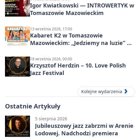
Igor Kwiatkowski — INTROWERTYK w
Tomaszowie Mazowieckim
13 września 2026, 17:00
Kabaret K2 w Tomaszowie
Mazowieckim: „Jedziemy na luzie” w
Powiatowym Centrum Animacji
Społecznej
18 września 2026, 00:00
Krzysztof Herdzin – 10. Love Polish
Jazz Festival
Kolejne wydarzenia
Ostatnie Artykuły
5 sierpnia 2026
Jubileuszowy jazz zabrzmi w Arenie
Lodowej. Nadchodzi premiera