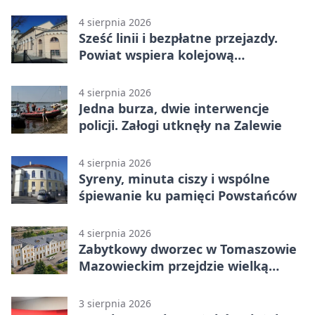
4 sierpnia 2026
Sześć linii i bezpłatne przejazdy.
Powiat wspiera kolejową
komunikację autobusową
4 sierpnia 2026
Jedna burza, dwie interwencje
policji. Załogi utknęły na Zalewie
4 sierpnia 2026
Syreny, minuta ciszy i wspólne
śpiewanie ku pamięci Powstańców
4 sierpnia 2026
Zabytkowy dworzec w Tomaszowie
Mazowieckim przejdzie wielką
metamorfozę. PKP szuka
wykonawcy
3 sierpnia 2026