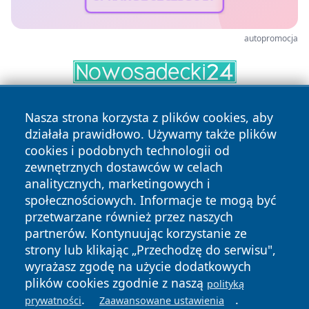
autopromocja
Nasza strona korzysta z plików cookies, aby
działała prawidłowo. Używamy także plików
cookies i podobnych technologii od
zewnętrznych dostawców w celach
analitycznych, marketingowych i
Copyright © 2026 tomaszowonline.pl Wszystkie prawa
społecznościowych. Informacje te mogą być
zastrzeżone.
przetwarzane również przez naszych
partnerów. Kontynuując korzystanie ze
strony lub klikając „Przechodzę do serwisu",
Polityka
Polityka
wyrażasz zgodę na użycie dodatkowych
News
Autorzy
Prywatności
Cookies
plików cookies zgodnie z naszą
polityką
.
.
prywatności
Zaawansowane ustawienia