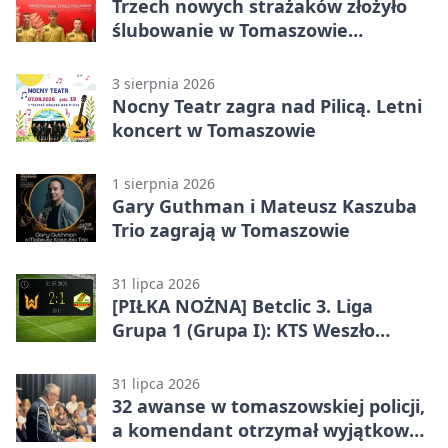
Trzech nowych strażaków złożyło
ślubowanie w Tomaszowie
Mazowieckim
3 sierpnia 2026
Nocny Teatr zagra nad Pilicą. Letni
koncert w Tomaszowie
1 sierpnia 2026
Gary Guthman i Mateusz Kaszuba
Trio zagrają w Tomaszowie
31 lipca 2026
[PIŁKA NOŻNA] Betclic 3. Liga
Grupa 1 (Grupa I): KTS Weszło
Warszawa – Lechia Tomaszów
Mazowiecki 2:1
31 lipca 2026
32 awanse w tomaszowskiej policji,
a komendant otrzymał wyjątkowy