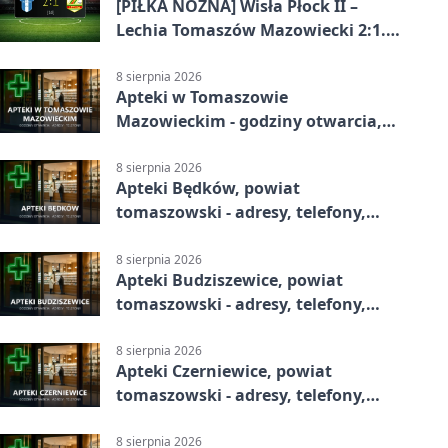
[PIŁKA NOŻNA] Wisła Płock II –
Lechia Tomaszów Mazowiecki 2:1.
Gospodarze z kompletem punktów
w Betclic 3. Lidze Grupa 1 (Grupa I)
8 sierpnia 2026
Apteki w Tomaszowie
Mazowieckim - godziny otwarcia,
dyżury, apteka całodobowa
8 sierpnia 2026
Apteki Będków, powiat
tomaszowski - adresy, telefony,
godziny otwarcia
8 sierpnia 2026
Apteki Budziszewice, powiat
tomaszowski - adresy, telefony,
godziny otwarcia
8 sierpnia 2026
Apteki Czerniewice, powiat
tomaszowski - adresy, telefony,
godziny otwarcia
8 sierpnia 2026