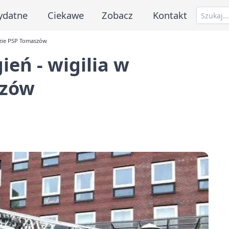
ydatne
Ciekawe
Zobacz
Kontakt
dzie PSP Tomaszów
ień - wigilia w
szów