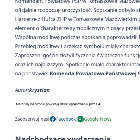
Komendant Powiatowy PSP w Tomaszowie Mazowiecki
oficjalnie rozpoczął uroczystość. Spotkanie odbyło s
Harcerze z Hufca ZHP w Tomaszowie Mazowieckim p
element o charakterze symbolicznym niosący przesła
Wspólną modlitwę podczas spotkania poprowadzili k
Przebieg modlitwy i przekaz symbolu miały charakter 
Zaproszeni goście złożyli życzenia świąteczne fu
oraz ich najbliższym. Spotkanie miało charakter inte
na podstawie:
Komenda Powiatowa Państwowej S
Autor:
krystian
Zaobserwuj nas!
Facebook
Google News
Nadchodzące wydarzenia