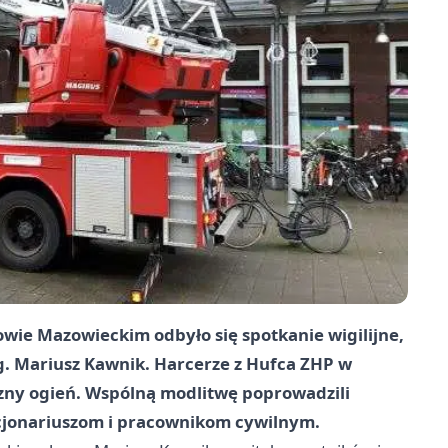
ie Mazowieckim odbyło się spotkanie wigilijne,
. Mariusz Kawnik. Harcerze z Hufca ZHP w
ny ogień. Wspólną modlitwę poprowadzili
nkcjonariuszom i pracownikom cywilnym.