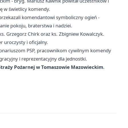
m - bryg. Mariusz Kawnik powitał uczestników i
ię w świetlicy komendy.
rzekazali komendantowi symboliczny ogień -
nie pokoju, braterstwa i nadziei.
s. Grzegorz Chirk oraz ks. Zbigniew Kowalczyk.
uroczysty i oficjalny.
nkcjonariuszom PSP, pracownikom cywilnym komendy
gracyjny i reprezentacyjny dla jednostki.
traży Pożarnej w Tomaszowie Mazowieckim
.