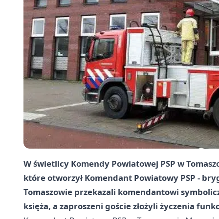
W świetlicy Komendy Powiatowej PSP w Tomaszow
które otworzył Komendant Powiatowy PSP - bryg
Tomaszowie przekazali komendantowi symbolicz
księża, a zaproszeni goście złożyli życzenia fu