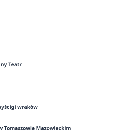
cny Teatr
wyścigi wraków
w Tomaszowie Mazowieckim