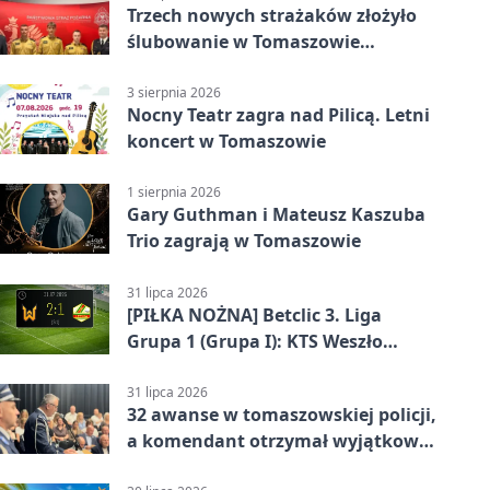
Trzech nowych strażaków złożyło
ślubowanie w Tomaszowie
Mazowieckim
3 sierpnia 2026
Nocny Teatr zagra nad Pilicą. Letni
koncert w Tomaszowie
1 sierpnia 2026
Gary Guthman i Mateusz Kaszuba
Trio zagrają w Tomaszowie
31 lipca 2026
[PIŁKA NOŻNA] Betclic 3. Liga
Grupa 1 (Grupa I): KTS Weszło
Warszawa – Lechia Tomaszów
Mazowiecki 2:1
31 lipca 2026
32 awanse w tomaszowskiej policji,
a komendant otrzymał wyjątkowy
medal