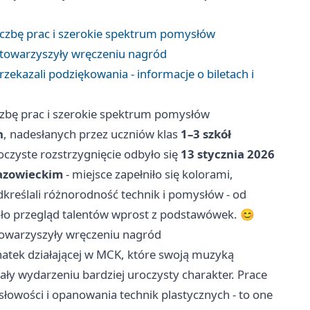
iczbę prac i szerokie spektrum pomysłów
 towarzyszyły wręczeniu nagród
rzekazali podziękowania - informacje o biletach i
czbę prac i szerokie spektrum pomysłów
h
, nadesłanych przez uczniów klas
1–3 szkół
oczyste rozstrzygnięcie odbyło się
13 stycznia 2026
azowieckim
- miejsce zapełniło się kolorami,
dkreślali różnorodność technik i pomysłów - od
ało przegląd talentów wprost z podstawówek. 😊
towarzyszyły wręczeniu nagród
natek działającej w MCK, które swoją muzyką
ały wydarzeniu bardziej uroczysty charakter. Prace
słowości i opanowania technik plastycznych - to one