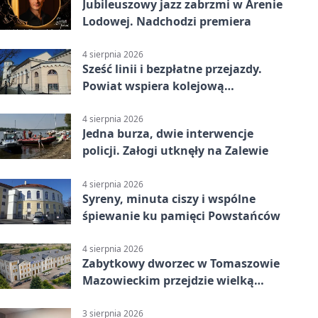
Jubileuszowy jazz zabrzmi w Arenie
Lodowej. Nadchodzi premiera
4 sierpnia 2026
Sześć linii i bezpłatne przejazdy.
Powiat wspiera kolejową
komunikację autobusową
4 sierpnia 2026
Jedna burza, dwie interwencje
policji. Załogi utknęły na Zalewie
4 sierpnia 2026
Syreny, minuta ciszy i wspólne
śpiewanie ku pamięci Powstańców
4 sierpnia 2026
Zabytkowy dworzec w Tomaszowie
Mazowieckim przejdzie wielką
metamorfozę. PKP szuka
wykonawcy
3 sierpnia 2026