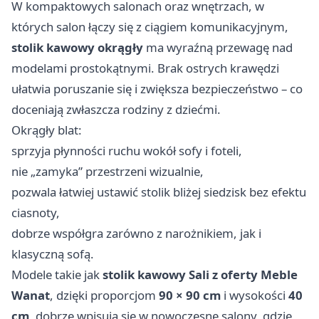
W kompaktowych salonach oraz wnętrzach, w
których salon łączy się z ciągiem komunikacyjnym,
stolik kawowy okrągły
ma wyraźną przewagę nad
modelami prostokątnymi. Brak ostrych krawędzi
ułatwia poruszanie się i zwiększa bezpieczeństwo – co
doceniają zwłaszcza rodziny z dziećmi.
Okrągły blat:
sprzyja płynności ruchu wokół sofy i foteli,
nie „zamyka” przestrzeni wizualnie,
pozwala łatwiej ustawić stolik bliżej siedzisk bez efektu
ciasnoty,
dobrze współgra zarówno z narożnikiem, jak i
klasyczną sofą.
Modele takie jak
stolik kawowy Sali z oferty Meble
Wanat
, dzięki proporcjom
90 × 90 cm
i wysokości
40
cm
, dobrze wpisują się w nowoczesne salony, gdzie