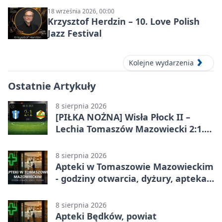
Społecznej
18 września 2026, 00:00
Krzysztof Herdzin – 10. Love Polish
Jazz Festival
Kolejne wydarzenia
Ostatnie Artykuły
8 sierpnia 2026
[PIŁKA NOŻNA] Wisła Płock II –
Lechia Tomaszów Mazowiecki 2:1.
Gospodarze z kompletem punktów
w Betclic 3. Lidze Grupa 1 (Grupa I)
8 sierpnia 2026
Apteki w Tomaszowie Mazowieckim
- godziny otwarcia, dyżury, apteka
całodobowa
8 sierpnia 2026
Apteki Będków, powiat