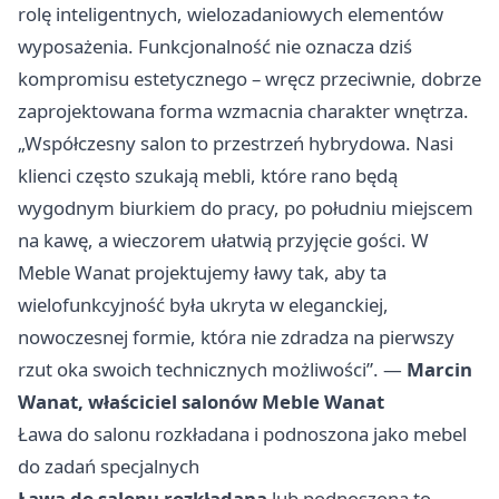
rolę inteligentnych, wielozadaniowych elementów
wyposażenia. Funkcjonalność nie oznacza dziś
kompromisu estetycznego – wręcz przeciwnie, dobrze
zaprojektowana forma wzmacnia charakter wnętrza.
„Współczesny salon to przestrzeń hybrydowa. Nasi
klienci często szukają mebli, które rano będą
wygodnym biurkiem do pracy, po południu miejscem
na kawę, a wieczorem ułatwią przyjęcie gości. W
Meble Wanat projektujemy ławy tak, aby ta
wielofunkcyjność była ukryta w eleganckiej,
nowoczesnej formie, która nie zdradza na pierwszy
rzut oka swoich technicznych możliwości”. —
Marcin
Wanat, właściciel salonów Meble Wanat
Ława do salonu rozkładana i podnoszona jako mebel
do zadań specjalnych
Ława do salonu rozkładana
lub podnoszona to