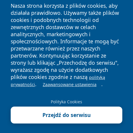
Nasza strona korzysta z plików cookies, aby
Bieg Rzeźnika w wersji online spina Polskę. Zapisy
działała prawidłowo. Używamy także plików
trwają do 30.04.2026
cookies i podobnych technologii od
zewnętrznych dostawców w celach
analitycznych, marketingowych i
społecznościowych. Informacje te mogą być
Przydatne dane teleadresowe
przetwarzane również przez naszych
partnerów. Kontynuując korzystanie ze
Oddział Celny w Tomaszowie Lubelskim - kontakt,
strony lub klikając „Przechodzę do serwisu",
wyrażasz zgodę na użycie dodatkowych
godziny, sprawy celne
plików cookies zgodnie z naszą
polityką
Urząd Gminy Bełżec - kontakt, godziny i rejestracja
.
.
prywatności
Zaawansowane ustawienia
dziecka online
Urząd Skarbowy w Tomaszowie Mazowieckim -
Polityka Cookies
kontakt, godziny, e-usługi
Placówka Straży Granicznej w Hrebenne - kontakt,
Przejdź do serwisu
przejścia graniczne, zasięg terytorialny
Zarząd Dróg Powiatowych w Tomaszowie Lubelskim -