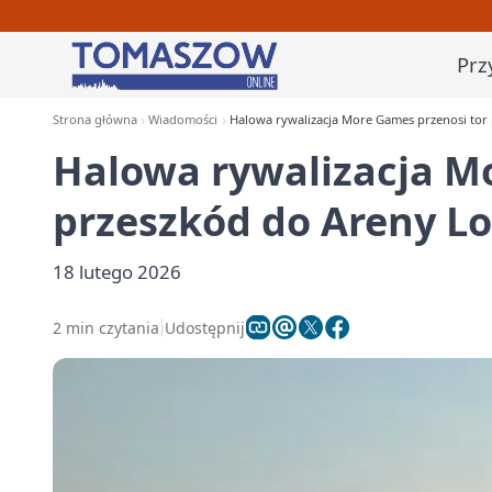
Prz
Strona główna
Wiadomości
Halowa rywalizacja More Games przenosi tor
Halowa rywalizacja M
przeszkód do Areny L
18 lutego 2026
2 min czytania
Udostępnij