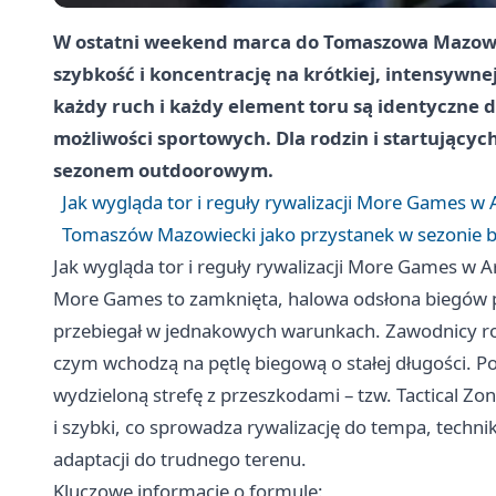
W ostatni weekend marca do
Tomaszowa Mazow
szybkość i koncentrację na krótkiej, intensywnej
każdy ruch i każdy element toru są identyczne d
możliwości sportowych. Dla rodzin i startujący
sezonem outdoorowym.
Jak wygląda tor i reguły rywalizacji More Games w
Tomaszów Mazowiecki jako przystanek w sezonie
Jak wygląda tor i reguły rywalizacji More Games w 
More Games to zamknięta, halowa odsłona biegów 
przebiegał w jednakowych warunkach. Zawodnicy r
czym wchodzą na pętlę biegową o stałej długości. P
wydzieloną strefę z przeszkodami – tzw. Tactical Zon
i szybki, co sprowadza rywalizację do tempa, techni
adaptacji do trudnego terenu.
Kluczowe informacje o formule: