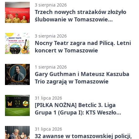
wykonawcy
3 sierpnia 2026
Trzech nowych strażaków złożyło
ślubowanie w Tomaszowie
Mazowieckim
3 sierpnia 2026
Nocny Teatr zagra nad Pilicą. Letni
koncert w Tomaszowie
1 sierpnia 2026
Gary Guthman i Mateusz Kaszuba
Trio zagrają w Tomaszowie
31 lipca 2026
[PIŁKA NOŻNA] Betclic 3. Liga
Grupa 1 (Grupa I): KTS Weszło
Warszawa – Lechia Tomaszów
Mazowiecki 2:1
31 lipca 2026
32 awanse w tomaszowskiej policji,