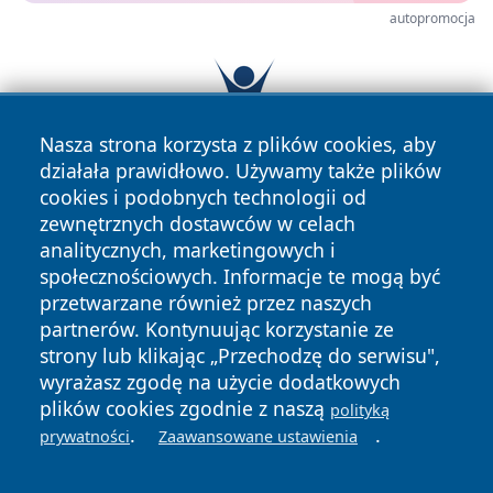
autopromocja
Nasza strona korzysta z plików cookies, aby
działała prawidłowo. Używamy także plików
cookies i podobnych technologii od
zewnętrznych dostawców w celach
analitycznych, marketingowych i
społecznościowych. Informacje te mogą być
przetwarzane również przez naszych
partnerów. Kontynuując korzystanie ze
Copyright © 2026 tomaszowonline.pl Wszystkie prawa
strony lub klikając „Przechodzę do serwisu",
zastrzeżone.
wyrażasz zgodę na użycie dodatkowych
plików cookies zgodnie z naszą
polityką
Polityka
Polityka
.
.
prywatności
Zaawansowane ustawienia
News
Autorzy
Prywatności
Cookies