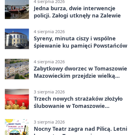
4 sierpnia 2026
Jedna burza, dwie interwencje
policji. Załogi utknęły na Zalewie
4 sierpnia 2026
Syreny, minuta ciszy i wspólne
śpiewanie ku pamięci Powstańców
4 sierpnia 2026
Zabytkowy dworzec w Tomaszowie
Mazowieckim przejdzie wielką
metamorfozę. PKP szuka
wykonawcy
3 sierpnia 2026
Trzech nowych strażaków złożyło
ślubowanie w Tomaszowie
Mazowieckim
3 sierpnia 2026
Nocny Teatr zagra nad Pilicą. Letni