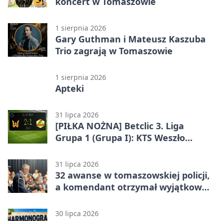
koncert w Tomaszowie
1 sierpnia 2026
Gary Guthman i Mateusz Kaszuba
Trio zagrają w Tomaszowie
1 sierpnia 2026
Apteki
31 lipca 2026
[PIŁKA NOŻNA] Betclic 3. Liga
Grupa 1 (Grupa I): KTS Weszło
Warszawa – Lechia Tomaszów
Mazowiecki 2:1
31 lipca 2026
32 awanse w tomaszowskiej policji,
a komendant otrzymał wyjątkowy
medal
30 lipca 2026