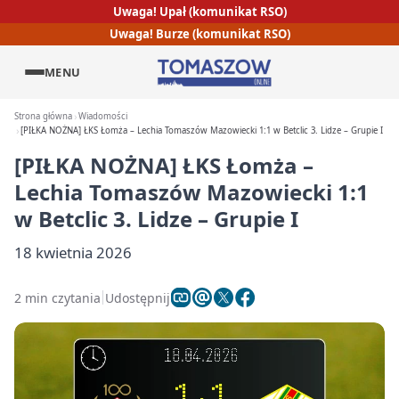
Uwaga! Upał (komunikat RSO)
Uwaga! Burze (komunikat RSO)
MENU
Strona główna
Wiadomości
[PIŁKA NOŻNA] ŁKS Łomża – Lechia Tomaszów Mazowiecki 1:1 w Betclic 3. Lidze – Grupie I
[PIŁKA NOŻNA] ŁKS Łomża –
Lechia Tomaszów Mazowiecki 1:1
w Betclic 3. Lidze – Grupie I
18 kwietnia 2026
2 min czytania
Udostępnij