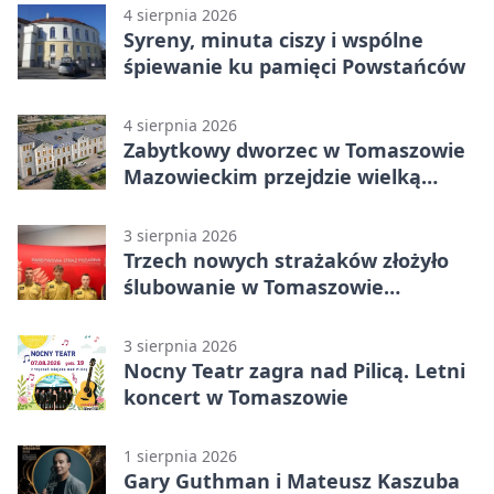
4 sierpnia 2026
Syreny, minuta ciszy i wspólne
śpiewanie ku pamięci Powstańców
4 sierpnia 2026
Zabytkowy dworzec w Tomaszowie
Mazowieckim przejdzie wielką
metamorfozę. PKP szuka
wykonawcy
3 sierpnia 2026
Trzech nowych strażaków złożyło
ślubowanie w Tomaszowie
Mazowieckim
3 sierpnia 2026
Nocny Teatr zagra nad Pilicą. Letni
koncert w Tomaszowie
1 sierpnia 2026
Gary Guthman i Mateusz Kaszuba