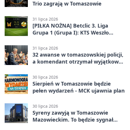
Trio zagrają w Tomaszowie
31 lipca 2026
[PIŁKA NOŻNA] Betclic 3. Liga
Grupa 1 (Grupa I): KTS Weszło
Warszawa – Lechia Tomaszów
Mazowiecki 2:1
31 lipca 2026
32 awanse w tomaszowskiej policji,
a komendant otrzymał wyjątkowy
medal
30 lipca 2026
Sierpień w Tomaszowie będzie
pełen wydarzeń - MCK ujawnia plan
30 lipca 2026
Syreny zawyją w Tomaszowie
Mazowieckim. To będzie sygnał
pamięci