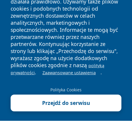
działała prawidłowo. Używamy także plików
cookies i podobnych technologii od
zewnętrznych dostawców w celach
analitycznych, marketingowych i
społecznościowych. Informacje te mogą być
przetwarzane również przez naszych
Copyright © 2026 tomaszowonline.pl Wszystkie prawa
zastrzeżone.
partnerów. Kontynuując korzystanie ze
strony lub klikając „Przechodzę do serwisu",
wyrażasz zgodę na użycie dodatkowych
Polityka
Polityka
plików cookies zgodnie z naszą
polityką
News
Autorzy
Prywatności
Cookies
.
.
prywatności
Zaawansowane ustawienia
Polityka Cookies
Przejdź do serwisu