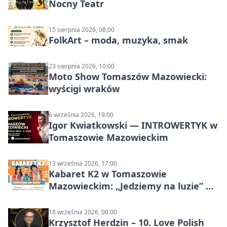
Nocny Teatr
15 sierpnia 2026, 08:00
FolkArt – moda, muzyka, smak
23 sierpnia 2026, 10:00
Moto Show Tomaszów Mazowiecki:
wyścigi wraków
6 września 2026, 19:00
Igor Kwiatkowski — INTROWERTYK w
Tomaszowie Mazowieckim
13 września 2026, 17:00
Kabaret K2 w Tomaszowie
Mazowieckim: „Jedziemy na luzie” w
Powiatowym Centrum Animacji
Społecznej
18 września 2026, 00:00
Krzysztof Herdzin – 10. Love Polish