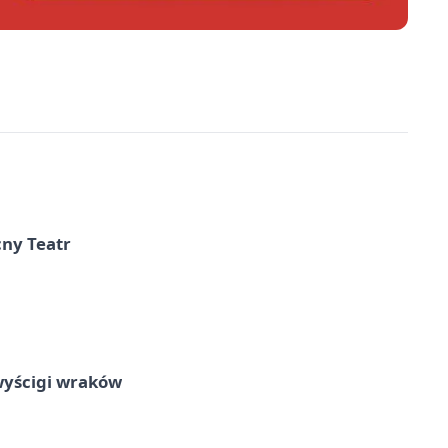
cny Teatr
wyścigi wraków