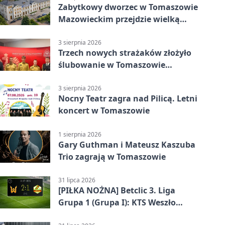
Zabytkowy dworzec w Tomaszowie
Mazowieckim przejdzie wielką
metamorfozę. PKP szuka
wykonawcy
3 sierpnia 2026
Trzech nowych strażaków złożyło
ślubowanie w Tomaszowie
Mazowieckim
3 sierpnia 2026
Nocny Teatr zagra nad Pilicą. Letni
koncert w Tomaszowie
1 sierpnia 2026
Gary Guthman i Mateusz Kaszuba
Trio zagrają w Tomaszowie
31 lipca 2026
[PIŁKA NOŻNA] Betclic 3. Liga
Grupa 1 (Grupa I): KTS Weszło
Warszawa – Lechia Tomaszów