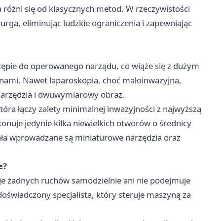
a różni się od klasycznych metod. W rzeczywistości
rga, eliminując ludzkie ograniczenia i zapewniając
stępie do operowanego narządu, co wiąże się z dużym
znami. Nawet laparoskopia, choć małoinwazyjna,
 narzędzia i dwuwymiarowy obraz.
która łączy zalety minimalnej inwazyjności z najwyższą
konuje jedynie kilka niewielkich otworów o średnicy
iała wprowadzane są miniaturowe narzędzia oraz
e?
je żadnych ruchów samodzielnie ani nie podejmuje
oświadczony specjalista, który steruje maszyną za