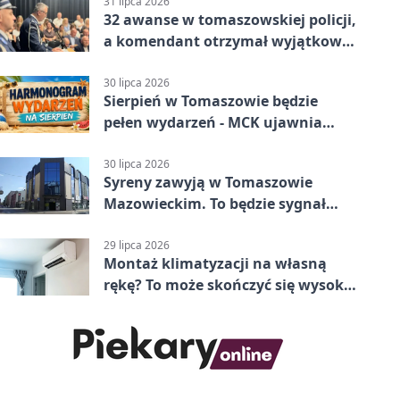
Mazowiecki 2:1
31 lipca 2026
32 awanse w tomaszowskiej policji,
a komendant otrzymał wyjątkowy
medal
30 lipca 2026
Sierpień w Tomaszowie będzie
pełen wydarzeń - MCK ujawnia
plan
30 lipca 2026
Syreny zawyją w Tomaszowie
Mazowieckim. To będzie sygnał
pamięci
29 lipca 2026
Montaż klimatyzacji na własną
rękę? To może skończyć się wysoką
karą