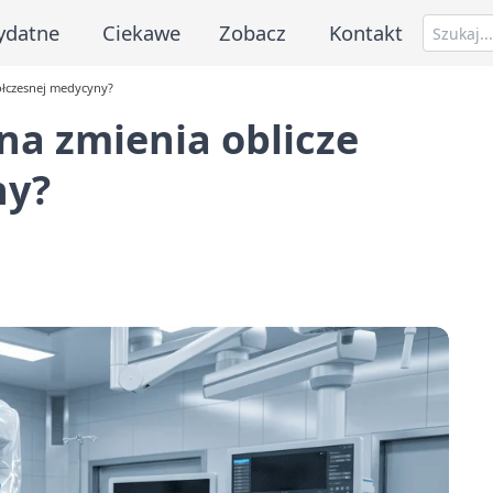
ydatne
Ciekawe
Zobacz
Kontakt
ółczesnej medycyny?
na zmienia oblicze
ny?