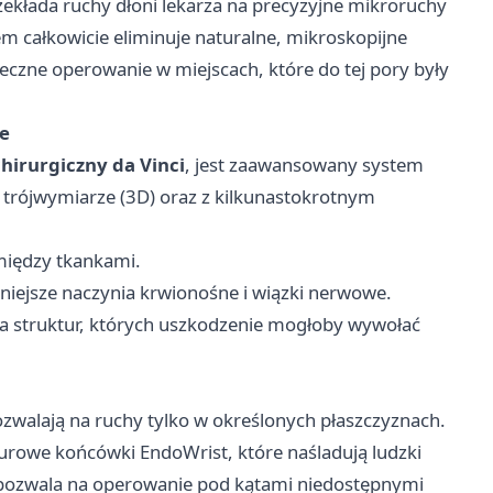
ekłada ruchy dłoni lekarza na precyzyjne mikroruchy
m całkowicie eliminuje naturalne, mikroskopijne
ieczne operowanie w miejscach, które do tej pory były
ie
chirurgiczny da Vinci
, jest zaawansowany system
m trójwymiarze (3D) oraz z kilkunastokrotnym
między tkankami.
niejsze naczynia krwionośne i wiązki nerwowe.
a struktur, których uszkodzenie mogłoby wywołać
zwalają na ruchy tylko w określonych płaszczyznach.
rowe końcówki EndoWrist, które naśladują ludzki
o pozwala na operowanie pod kątami niedostępnymi