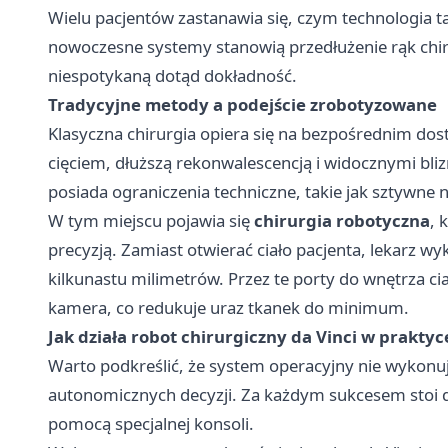
Wielu pacjentów zastanawia się, czym technologia t
nowoczesne systemy stanowią przedłużenie rąk chiru
niespotykaną dotąd dokładność.
Tradycyjne metody a podejście zrobotyzowane
Klasyczna chirurgia opiera się na bezpośrednim do
cięciem, dłuższą rekonwalescencją i widocznymi bli
posiada ograniczenia techniczne, takie jak sztywne
W tym miejscu pojawia się
chirurgia robotyczna
, 
precyzją. Zamiast otwierać ciało pacjenta, lekarz wy
kilkunastu milimetrów. Przez te porty do wnętrza c
kamera, co redukuje uraz tkanek do minimum.
Jak działa robot chirurgiczny da Vinci w praktyc
Warto podkreślić, że system operacyjny nie wykonu
autonomicznych decyzji. Za każdym sukcesem stoi d
pomocą specjalnej konsoli.