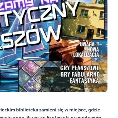
ckim biblioteka zamieni się w miejsce, gdzie
i wyobraźnia. Przystań Fantastyki przygotowuje