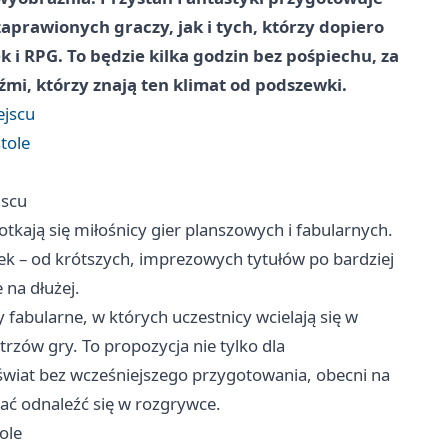
prawionych graczy, jak i tych, którzy dopiero
 i RPG. To będzie kilka godzin bez pośpiechu, za
mi, którzy znają ten klimat od podszewki.
ejscu
tole
jscu
otkają się miłośnicy gier planszowych i fabularnych.
k – od krótszych, imprezowych tytułów po bardziej
 na dłużej.
 fabularne, w których uczestnicy wcielają się w
zów gry. To propozycja nie tylko dla
świat bez wcześniejszego przygotowania, obecni na
ać odnaleźć się w rozgrywce.
ole