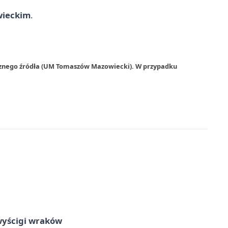
wieckim
.
trznego źródła (UM Tomaszów Mazowiecki). W przypadku
wyścigi wraków