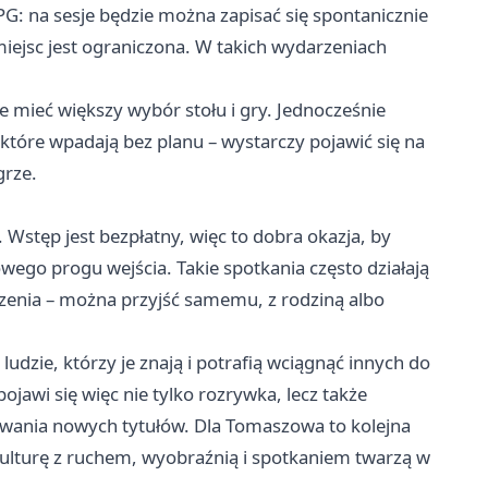
PG: na sesje będzie można zapisać się spontanicznie
a miejsc jest ograniczona. W takich wydarzeniach
ce mieć większy wybór stołu i gry. Jednocześnie
 które wpadają bez planu – wystarczy pojawić się na
grze.
stęp jest bezpłatny, więc to dobra okazja, by
ego progu wejścia. Takie spotkania często działają
czenia – można przyjść samemu, z rodziną albo
udzie, którzy je znają i potrafią wciągnąć innych do
jawi się więc nie tylko rozrywka, lecz także
owania nowych tytułów. Dla Tomaszowa to kolejna
kulturę z ruchem, wyobraźnią i spotkaniem twarzą w