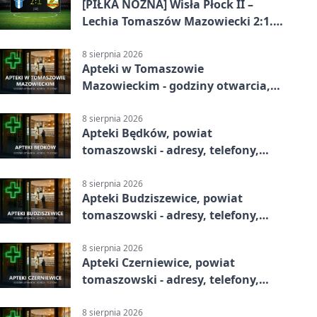
[PIŁKA NOŻNA] Wisła Płock II –
Lechia Tomaszów Mazowiecki 2:1.
Gospodarze z kompletem punktów
w Betclic 3. Lidze Grupa 1 (Grupa I)
8 sierpnia 2026
Apteki w Tomaszowie
Mazowieckim - godziny otwarcia,
dyżury, apteka całodobowa
8 sierpnia 2026
Apteki Będków, powiat
tomaszowski - adresy, telefony,
godziny otwarcia
8 sierpnia 2026
Apteki Budziszewice, powiat
tomaszowski - adresy, telefony,
godziny otwarcia
8 sierpnia 2026
Apteki Czerniewice, powiat
tomaszowski - adresy, telefony,
godziny otwarcia
8 sierpnia 2026