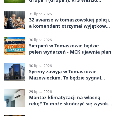
Warszawa – Lechia Tomaszów
Mazowiecki 2:1
31 lipca 2026
32 awanse w tomaszowskiej policji,
a komendant otrzymał wyjątkowy
medal
30 lipca 2026
Sierpień w Tomaszowie będzie
pełen wydarzeń - MCK ujawnia plan
30 lipca 2026
Syreny zawyją w Tomaszowie
Mazowieckim. To będzie sygnał
pamięci
29 lipca 2026
Montaż klimatyzacji na własną
rękę? To może skończyć się wysoką
karą