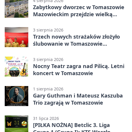
4 sierpnia 2026
Zabytkowy dworzec w Tomaszowie
Mazowieckim przejdzie wielką
metamorfozę. PKP szuka
wykonawcy
3 sierpnia 2026
Trzech nowych strażaków złożyło
ślubowanie w Tomaszowie
Mazowieckim
3 sierpnia 2026
Nocny Teatr zagra nad Pilicą. Letni
koncert w Tomaszowie
1 sierpnia 2026
Gary Guthman i Mateusz Kaszuba
Trio zagrają w Tomaszowie
31 lipca 2026
[PIŁKA NOŻNA] Betclic 3. Liga
Grupa 1 (Grupa I): KTS Weszło