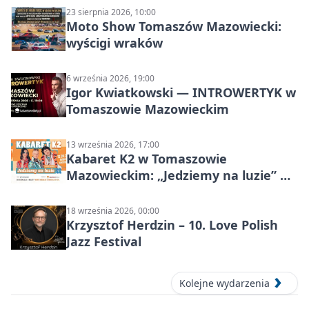
23 sierpnia 2026, 10:00
Moto Show Tomaszów Mazowiecki:
wyścigi wraków
6 września 2026, 19:00
Igor Kwiatkowski — INTROWERTYK w
Tomaszowie Mazowieckim
13 września 2026, 17:00
Kabaret K2 w Tomaszowie
Mazowieckim: „Jedziemy na luzie” w
Powiatowym Centrum Animacji
Społecznej
18 września 2026, 00:00
Krzysztof Herdzin – 10. Love Polish
Jazz Festival
Kolejne wydarzenia