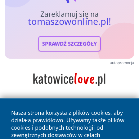
Zareklamuj się na
tomaszowonline.pl!
SPRAWDŹ SZCZEGÓŁY
autopromocja
Nasza strona korzysta z plików cookies, aby
działała prawidłowo. Używamy także plików
cookies i podobnych technologii od
zewnętrznych dostawców w celach
Copyright © 2026 tomaszowonline.pl Wszystkie prawa