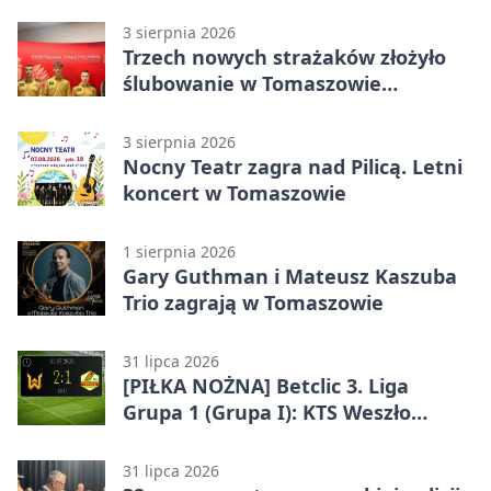
wykonawcy
3 sierpnia 2026
Trzech nowych strażaków złożyło
ślubowanie w Tomaszowie
Mazowieckim
3 sierpnia 2026
Nocny Teatr zagra nad Pilicą. Letni
koncert w Tomaszowie
1 sierpnia 2026
Gary Guthman i Mateusz Kaszuba
Trio zagrają w Tomaszowie
31 lipca 2026
[PIŁKA NOŻNA] Betclic 3. Liga
Grupa 1 (Grupa I): KTS Weszło
Warszawa – Lechia Tomaszów
Mazowiecki 2:1
31 lipca 2026