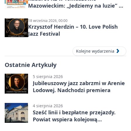
Mazowieckim: „Jedziemy na luzie” w
Powiatowym Centrum Animacji
Społecznej
18 września 2026, 00:00
Krzysztof Herdzin – 10. Love Polish
Jazz Festival
Kolejne wydarzenia
Ostatnie Artykuły
5 sierpnia 2026
Jubileuszowy jazz zabrzmi w Arenie
Lodowej. Nadchodzi premiera
4 sierpnia 2026
Sześć linii i bezpłatne przejazdy.
Powiat wspiera kolejową
komunikację autobusową