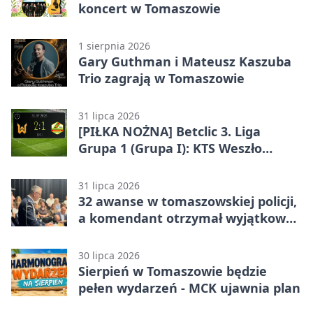
koncert w Tomaszowie
1 sierpnia 2026
Gary Guthman i Mateusz Kaszuba
Trio zagrają w Tomaszowie
31 lipca 2026
[PIŁKA NOŻNA] Betclic 3. Liga
Grupa 1 (Grupa I): KTS Weszło
Warszawa – Lechia Tomaszów
Mazowiecki 2:1
31 lipca 2026
32 awanse w tomaszowskiej policji,
a komendant otrzymał wyjątkowy
medal
30 lipca 2026
Sierpień w Tomaszowie będzie
pełen wydarzeń - MCK ujawnia plan