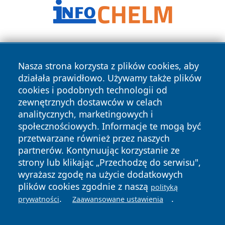
Nasza strona korzysta z plików cookies, aby
działała prawidłowo. Używamy także plików
cookies i podobnych technologii od
zewnętrznych dostawców w celach
Copyright © 2026 tomaszowonline.pl Wszystkie prawa
analitycznych, marketingowych i
zastrzeżone.
społecznościowych. Informacje te mogą być
przetwarzane również przez naszych
partnerów. Kontynuując korzystanie ze
Polityka
Polityka
News
Autorzy
strony lub klikając „Przechodzę do serwisu",
Prywatności
Cookies
wyrażasz zgodę na użycie dodatkowych
plików cookies zgodnie z naszą
polityką
.
.
prywatności
Zaawansowane ustawienia