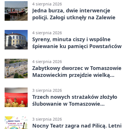
4 sierpnia 2026
Jedna burza, dwie interwencje
policji. Załogi utknęły na Zalewie
4 sierpnia 2026
Syreny, minuta ciszy i wspólne
śpiewanie ku pamięci Powstańców
4 sierpnia 2026
Zabytkowy dworzec w Tomaszowie
Mazowieckim przejdzie wielką
metamorfozę. PKP szuka
wykonawcy
3 sierpnia 2026
Trzech nowych strażaków złożyło
ślubowanie w Tomaszowie
Mazowieckim
3 sierpnia 2026
Nocny Teatr zagra nad Pilicą. Letni