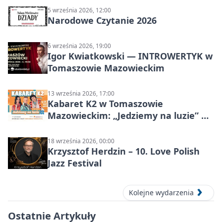
5 września 2026, 12:00
Narodowe Czytanie 2026
6 września 2026, 19:00
Igor Kwiatkowski — INTROWERTYK w
Tomaszowie Mazowieckim
13 września 2026, 17:00
Kabaret K2 w Tomaszowie
Mazowieckim: „Jedziemy na luzie” w
Powiatowym Centrum Animacji
Społecznej
18 września 2026, 00:00
Krzysztof Herdzin – 10. Love Polish
Jazz Festival
Kolejne wydarzenia
Ostatnie Artykuły