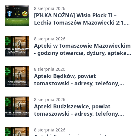
8 sierpnia 2026
[PIŁKA NOŻNA] Wisła Płock II –
Lechia Tomaszów Mazowiecki 2:1.
Gospodarze z kompletem punktów
w Betclic 3. Lidze Grupa 1 (Grupa I)
8 sierpnia 2026
Apteki w Tomaszowie Mazowieckim
- godziny otwarcia, dyżury, apteka
całodobowa
8 sierpnia 2026
Apteki Będków, powiat
tomaszowski - adresy, telefony,
godziny otwarcia
8 sierpnia 2026
Apteki Budziszewice, powiat
tomaszowski - adresy, telefony,
godziny otwarcia
8 sierpnia 2026