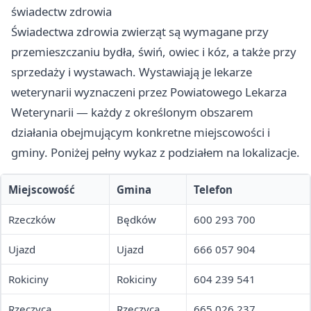
świadectw zdrowia
Świadectwa zdrowia zwierząt są wymagane przy
przemieszczaniu bydła, świń, owiec i kóz, a także przy
sprzedaży i wystawach. Wystawiają je lekarze
weterynarii wyznaczeni przez Powiatowego Lekarza
Weterynarii — każdy z określonym obszarem
działania obejmującym konkretne miejscowości i
gminy. Poniżej pełny wykaz z podziałem na lokalizacje.
Miejscowość
Gmina
Telefon
Rzeczków
Będków
600 293 700
Ujazd
Ujazd
666 057 904
Rokiciny
Rokiciny
604 239 541
Rzeczyca
Rzeczyca
665 026 237