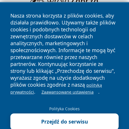
Nasza strona korzysta z plików cookies, aby
działała prawidłowo. Używamy także plików
cookies i podobnych technologii od
zewnętrznych dostawców w celach
analitycznych, marketingowych i
społecznościowych. Informacje te mogą być
Copyright © 2026 tomaszowonline.pl Wszystkie prawa
przetwarzane również przez naszych
zastrzeżone.
partnerów. Kontynuując korzystanie ze
strony lub klikając „Przechodzę do serwisu",
wyrażasz zgodę na użycie dodatkowych
Polityka
Polityka
News
Autorzy
plików cookies zgodnie z naszą
polityką
Prywatności
Cookies
.
.
prywatności
Zaawansowane ustawienia
Polityka Cookies
Przejdź do serwisu