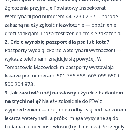
Zgłoszenia przyjmuje Powiatowy Inspektorat
Weterynarii pod numerem 44 723 62 37. Chorobę
zakaźną należy zgłosić niezwłocznie — opóźnienie
grozi sankcjami i rozprzestrzenieniem się zakażenia.
2. Gdzie wyrobię paszport dla psa lub kota?
Paszporty wydają lekarze weterynarii wyznaczeni —
wykaz z telefonami znajduje się powyżej. W
Tomaszowie Mazowieckim paszporty wystawiają
lekarze pod numerami 501 756 568, 603 099 650 i
500 204 873.
3. Jak załatwić ubój na własny użytek z badaniem
na trychinellę?
Należy zgłosić się do PIW z
wyprzedzeniem — ubój musi odbyć się pod nadzorem
lekarza weterynarii, a próbki mięsa wysyłane są do
badania na obecność włośni (trychinelloza). Szczegóły