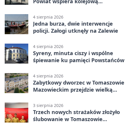
Powiat wspiera kolejową
komunikację autobusową
4 sierpnia 2026
Jedna burza, dwie interwencje
policji. Załogi utknęły na Zalewie
4 sierpnia 2026
Syreny, minuta ciszy i wspólne
śpiewanie ku pamięci Powstańców
4 sierpnia 2026
Zabytkowy dworzec w Tomaszowie
Mazowieckim przejdzie wielką
metamorfozę. PKP szuka
wykonawcy
3 sierpnia 2026
Trzech nowych strażaków złożyło
ślubowanie w Tomaszowie
Mazowieckim