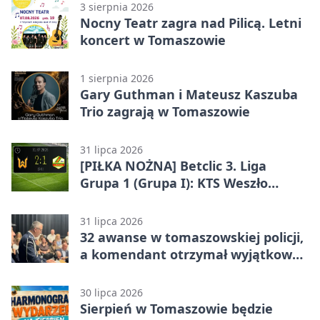
3 sierpnia 2026
Nocny Teatr zagra nad Pilicą. Letni
koncert w Tomaszowie
1 sierpnia 2026
Gary Guthman i Mateusz Kaszuba
Trio zagrają w Tomaszowie
31 lipca 2026
[PIŁKA NOŻNA] Betclic 3. Liga
Grupa 1 (Grupa I): KTS Weszło
Warszawa – Lechia Tomaszów
Mazowiecki 2:1
31 lipca 2026
32 awanse w tomaszowskiej policji,
a komendant otrzymał wyjątkowy
medal
30 lipca 2026
Sierpień w Tomaszowie będzie