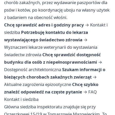
chorób zakaźnych, przez wydawanie paszportów dla
psów i kotów, po koordynację uboju na własny użytek
z badaniem na obecność włośni.
Chcę sprawdzić adres i godziny pracy
→
Kontakt i
siedziba
Potrzebuję kontaktu do lekarza
wystawiającego świadectwo zdrowia
→
Wyznaczeni lekarze weterynarii do wystawiania
świadectw zdrowia
Chcę sprawdzić dostępność
budynku dla osób z niepełnosprawnościami
→
Dostępność architektoniczna
Szukam informacji o
bieżących chorobach zakaźnych zwierząt
→
Aktualne zagrożenia epizootyczne
Chcę szybko
znaleźć odpowiedź na częste pytanie
→
FAQ
Kontakt i siedziba
Główna siedziba inspektoratu znajduje się przy
Orzeszkowej 15/19 w Tomaszowie Mazowieckim. To