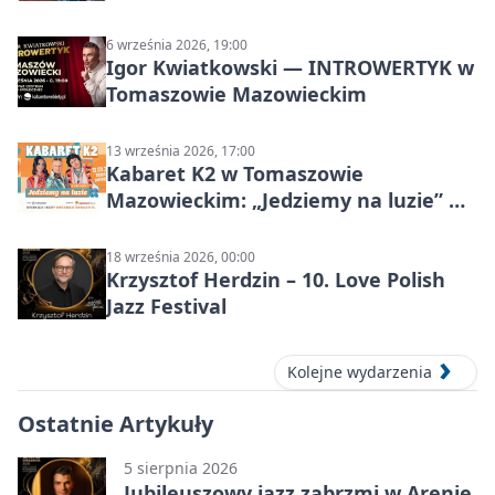
6 września 2026, 19:00
Igor Kwiatkowski — INTROWERTYK w
Tomaszowie Mazowieckim
13 września 2026, 17:00
Kabaret K2 w Tomaszowie
Mazowieckim: „Jedziemy na luzie” w
Powiatowym Centrum Animacji
Społecznej
18 września 2026, 00:00
Krzysztof Herdzin – 10. Love Polish
Jazz Festival
Kolejne wydarzenia
Ostatnie Artykuły
5 sierpnia 2026
Jubileuszowy jazz zabrzmi w Arenie