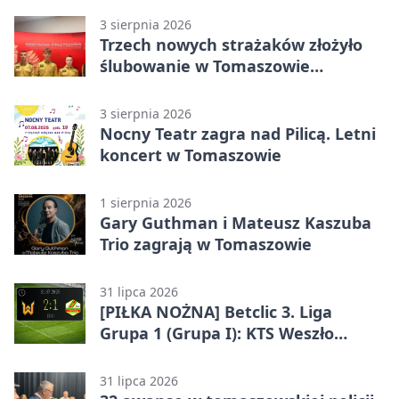
wykonawcy
3 sierpnia 2026
Trzech nowych strażaków złożyło
ślubowanie w Tomaszowie
Mazowieckim
3 sierpnia 2026
Nocny Teatr zagra nad Pilicą. Letni
koncert w Tomaszowie
1 sierpnia 2026
Gary Guthman i Mateusz Kaszuba
Trio zagrają w Tomaszowie
31 lipca 2026
[PIŁKA NOŻNA] Betclic 3. Liga
Grupa 1 (Grupa I): KTS Weszło
Warszawa – Lechia Tomaszów
Mazowiecki 2:1
31 lipca 2026