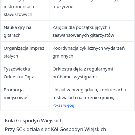
instrumentach
muzyczne
klawiszowych
Nauka gry na
Zajęcia dla początkujących i
gitarach
zaawansowanych gitarzystów
Organizacja imprez
Koordynacja cyklicznych wydarzeń
stałych
gminnych
Tyszowiecka
Orkiestra dęta z regularnymi
Orkiestra Dęta
próbami i występami
Promocja
Udział w przeglądach, konkursach i
miejscowości
festiwalach na terenie gminy,
powiatu i województwa
Pokaż więcej
Koła Gospodyń Wiejskich
Przy SCK działa sieć Kół Gospodyń Wiejskich