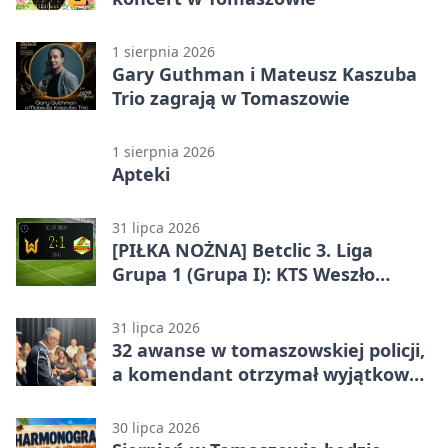
1 sierpnia 2026
Gary Guthman i Mateusz Kaszuba
Trio zagrają w Tomaszowie
1 sierpnia 2026
Apteki
31 lipca 2026
[PIŁKA NOŻNA] Betclic 3. Liga
Grupa 1 (Grupa I): KTS Weszło
Warszawa – Lechia Tomaszów
Mazowiecki 2:1
31 lipca 2026
32 awanse w tomaszowskiej policji,
a komendant otrzymał wyjątkowy
medal
30 lipca 2026