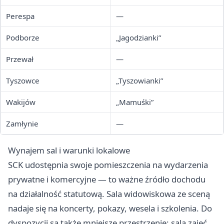
Perespa
—
Podborze
„Jagodzianki”
Przewał
—
Tyszowce
„Tyszowianki”
Wakijów
„Mamuśki”
Zamłynie
—
Wynajem sal i warunki lokalowe
SCK udostępnia swoje pomieszczenia na wydarzenia
prywatne i komercyjne — to ważne źródło dochodu
na działalność statutową. Sala widowiskowa ze sceną
nadaje się na koncerty, pokazy, wesela i szkolenia. Do
dyspozycji są także mniejsze przestrzenie: sala zajęć