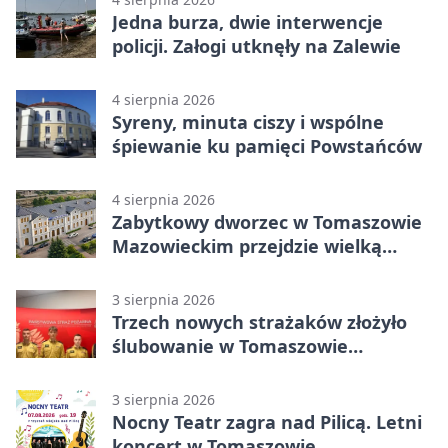
Jedna burza, dwie interwencje
policji. Załogi utknęły na Zalewie
4 sierpnia 2026
Syreny, minuta ciszy i wspólne
śpiewanie ku pamięci Powstańców
4 sierpnia 2026
Zabytkowy dworzec w Tomaszowie
Mazowieckim przejdzie wielką
metamorfozę. PKP szuka
wykonawcy
3 sierpnia 2026
Trzech nowych strażaków złożyło
ślubowanie w Tomaszowie
Mazowieckim
3 sierpnia 2026
Nocny Teatr zagra nad Pilicą. Letni
koncert w Tomaszowie