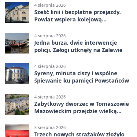
4 sierpnia 2026
Sześć linii i bezpłatne przejazdy.
Powiat wspiera kolejową
komunikację autobusową
4 sierpnia 2026
Jedna burza, dwie interwencje
policji. Załogi utknęły na Zalewie
4 sierpnia 2026
Syreny, minuta ciszy i wspólne
śpiewanie ku pamięci Powstańców
4 sierpnia 2026
Zabytkowy dworzec w Tomaszowie
Mazowieckim przejdzie wielką
metamorfozę. PKP szuka
wykonawcy
3 sierpnia 2026
Trzech nowych strażaków złożyło