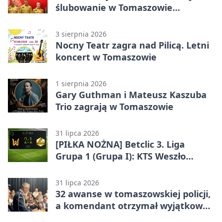
ślubowanie w Tomaszowie
Mazowieckim
3 sierpnia 2026
Nocny Teatr zagra nad Pilicą. Letni
koncert w Tomaszowie
1 sierpnia 2026
Gary Guthman i Mateusz Kaszuba
Trio zagrają w Tomaszowie
31 lipca 2026
[PIŁKA NOŻNA] Betclic 3. Liga
Grupa 1 (Grupa I): KTS Weszło
Warszawa – Lechia Tomaszów
Mazowiecki 2:1
31 lipca 2026
32 awanse w tomaszowskiej policji,
a komendant otrzymał wyjątkowy
medal