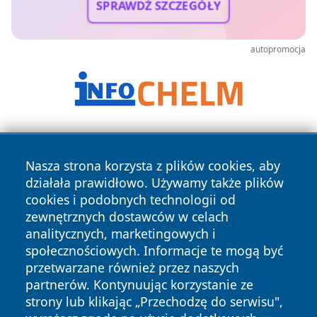
SPRAWDŹ SZCZEGÓŁY
autopromocja
Nasza strona korzysta z plików cookies, aby
działała prawidłowo. Używamy także plików
cookies i podobnych technologii od
zewnętrznych dostawców w celach
Copyright © 2026 tomaszowonline.pl Wszystkie prawa
analitycznych, marketingowych i
zastrzeżone.
społecznościowych. Informacje te mogą być
przetwarzane również przez naszych
partnerów. Kontynuując korzystanie ze
Polityka
Polityka
News
Autorzy
strony lub klikając „Przechodzę do serwisu",
Prywatności
Cookies