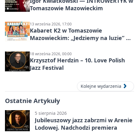
Igor Kwiatkowski — INTROWERTYK w
Tomaszowie Mazowieckim
13 września 2026, 17:00
Kabaret K2 w Tomaszowie
Mazowieckim: „Jedziemy na luzie” w
Powiatowym Centrum Animacji
Społecznej
18 września 2026, 00:00
Krzysztof Herdzin – 10. Love Polish
Jazz Festival
Kolejne wydarzenia
Ostatnie Artykuły
5 sierpnia 2026
Jubileuszowy jazz zabrzmi w Arenie
Lodowej. Nadchodzi premiera